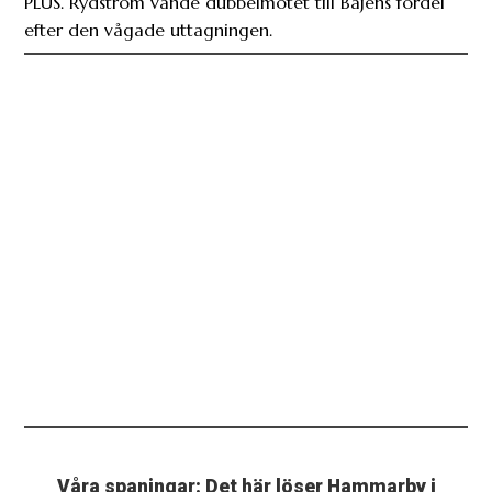
PLUS. Rydström vände dubbelmötet till Bajens fördel
efter den vågade uttagningen.
Våra spaningar: Det här löser Hammarby i