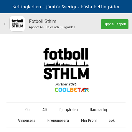
Bettingkollen – jämför Sveriges bästa bettingsidor
Fotboll Sthlm
x
Öppna i appen
App om AIK, Bajen och Djurgården
Om
AIK
Djurgården
Hammarby
Annonsera
Prenumerera
Min Profil
Sök