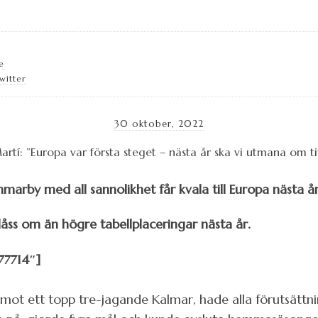
e
witter
30 oktober, 2022
rby med all sannolikhet får kvala till Europa nästa år
slåss om än högre tabellplaceringar nästa år.
77714″]
t ett topp tre-jagande Kalmar, hade alla förutsättni