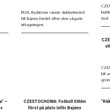
CZES
butik
PLUS. Rydström vände dubbelmötet
mot 
till Bajens fördel efter den vågade
uttagningen.
CZE
vi
CZE
till 
grönv
e” –
CZESTOCHOWA: Fotboll Sthlm
”Räk
ns
först på plats inför Bajens