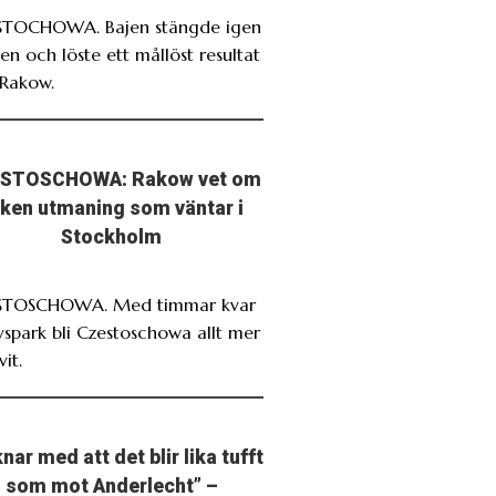
TOCHOWA. Bajen stängde igen
en och löste ett mållöst resultat
Rakow.
STOSCHOWA: Rakow vet om
lken utmaning som väntar i
Stockholm
STOSCHOWA. Med timmar kvar
avspark bli Czestoschowa allt mer
it.
nar med att det blir lika tufft
som mot Anderlecht” –