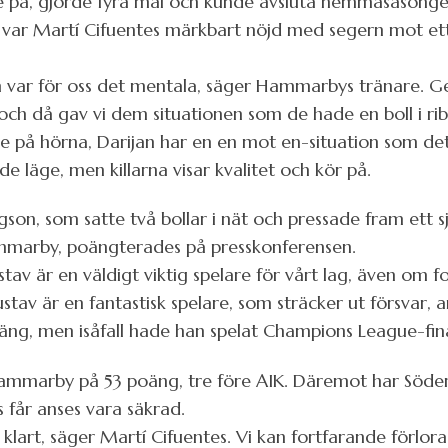
på, gjorde fyra mål och kunde avsluta hemmasäsonge
var Martí Cifuentes märkbart nöjd med segern mot ett
var för oss det mentala, säger Hammarbys tränare. Ge
ögt och då gav vi dem situationen som de hade en boll i r
ge på hörna, Darijan har en en mot en-situation som det 
de läge, men killarna visar kvalitet och kör på.
gson, som satte två bollar i nät och pressade fram ett s
mmarby, poängterades på presskonferensen.
tav är en väldigt viktig spelare för vårt lag, även om fo
stav är en fantastisk spelare, som sträcker ut försvar, 
äng, men isåfall hade han spelat Champions League-fina
mmarby på 53 poäng, tre före AIK. Däremot har Söderl
 får anses vara säkrad.
 klart, säger Martí Cifuentes. Vi kan fortfarande förlor