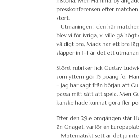
historia. Men Hammarby ångade 
presskonferensen efter matchen 
stort.
– Utmaningen i den här matchen 
blev vi för ivriga, vi ville gå h
väldigt bra, Mads har ett bra lä
släpper in 1–1 är det ett utmanan
Störst rubriker fick Gustav Ludwi
som yttern gör 15 poäng för Ha
– Jag har sagt från början att Gus
passa mitt sätt att spela. Men Gu
kanske hade kunnat göra fler po
Efter den 29:e omgången står Ha
än Gnaget, varför en Europaplats
– Matematiskt sett är det ju inte