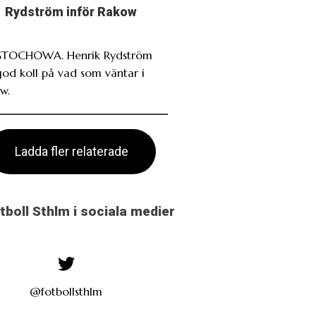
Rydström inför Rakow
TOCHOWA. Henrik Rydström
god koll på vad som väntar i
w.
Ladda fler relaterade
otboll Sthlm i sociala medier
@fotbollsthlm