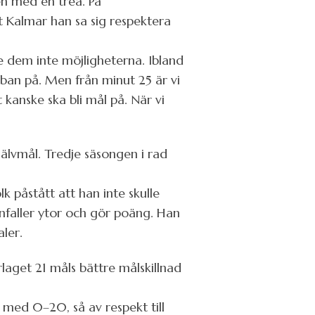
n med en trea. På
 Kalmar han sa sig respektera
 dem inte möjligheterna. Ibland
ibban på. Men från minut 25 är vi
kanske ska bli mål på. När vi
jälvmål. Tredje säsongen i rad
lk påstått att han inte skulle
anfaller ytor och gör poäng. Han
ler.
aget 21 måls bättre målskillnad
a med 0–20, så av respekt till