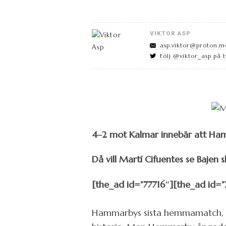
VIKTOR ASP
asp.viktor@proton.m
Följ @viktor_asp på t
4–2 mot Kalmar innebär att Hamma
Då vill Martí Cifuentes se Bajen 
[the_ad id=”77716″][the_ad id=”
Hammarbys sista hemmamatch, mo