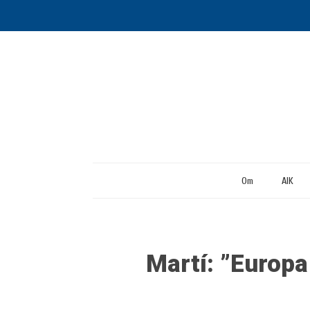
Om
AIK
Martí: ”Europa