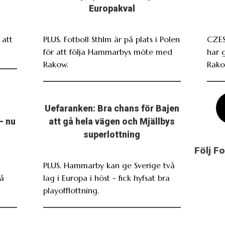
Europakval
att
PLUS. Fotboll Sthlm är på plats i Polen
CZES
för att följa Hammarbys möte med
har 
Rakow.
Rako
Uefaranken: Bra chans för Bajen
– nu
att gå hela vägen och Mjällbys
superlottning
Följ F
PLUS. Hammarby kan ge Sverige två
På
lag i Europa i höst - fick hyfsat bra
playofflottning.