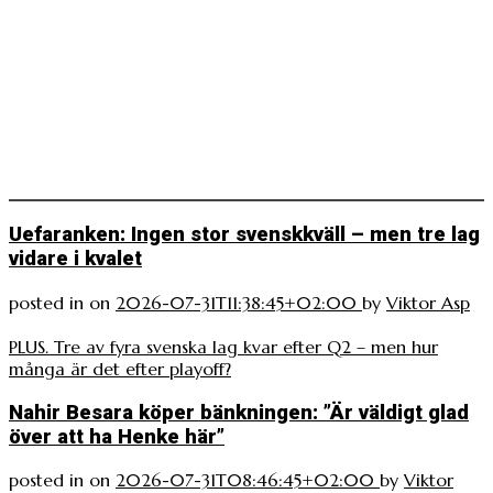
Uefaranken: Ingen stor svenskkväll – men tre lag
vidare i kvalet
posted in
on
2026-07-31T11:38:45+02:00
by
Viktor Asp
PLUS. Tre av fyra svenska lag kvar efter Q2 – men hur
många är det efter playoff?
Nahir Besara köper bänkningen: ”Är väldigt glad
över att ha Henke här”
posted in
on
2026-07-31T08:46:45+02:00
by
Viktor