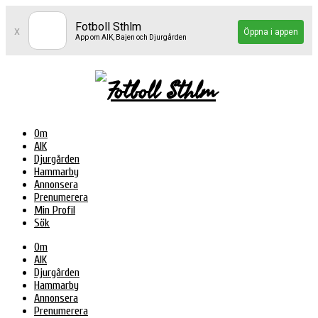
Fotboll Sthlm
x
Öppna i appen
App om AIK, Bajen och Djurgården
Om
AIK
Djurgården
Hammarby
Annonsera
Prenumerera
Min Profil
Sök
Om
AIK
Djurgården
Hammarby
Annonsera
Prenumerera