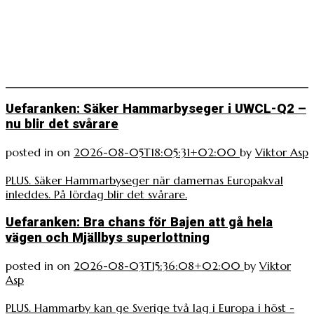
Uefaranken: Säker Hammarbyseger i UWCL-Q2 –
nu blir det svårare
posted in
on
2026-08-05T18:05:31+02:00
by
Viktor Asp
PLUS. Säker Hammarbyseger när damernas Europakval
inleddes. På lördag blir det svårare.
Uefaranken: Bra chans för Bajen att gå hela
vägen och Mjällbys superlottning
posted in
on
2026-08-03T15:36:08+02:00
by
Viktor
Asp
PLUS. Hammarby kan ge Sverige två lag i Europa i höst -