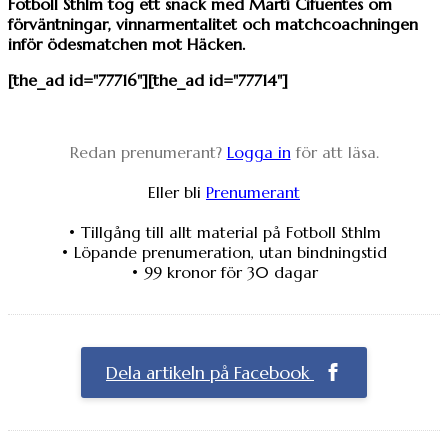
Fotboll Sthlm tog ett snack med Martí Cifuentes om
förväntningar, vinnarmentalitet och matchcoachningen
inför ödesmatchen mot Häcken.
[the_ad id="77716"][the_ad id="77714"]
Redan prenumerant?
Logga in
för att läsa.
Eller bli
Prenumerant
• Tillgång till allt material på Fotboll Sthlm
• Löpande prenumeration, utan bindningstid
• 99 kronor för 30 dagar
Dela artikeln på Facebook