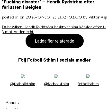
”Fucking disaster” – Henrik Rydström efter
förlusten i Belgien
posted in
on
2026-07-30T23:21:32+02:00
by
Viktor Asp
En besviken Henrik Rydström beskriver sina känslor efter 1-
3 mot Anderlecht.
Ladda fler relaterade
Följ Fotboll Sthlm i sociala medier
@fotbollsthlm
@fotbollsthlm
fotbollsthlm
Annons