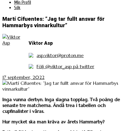
Min Profil
Sök
Martí Cifuentes: ”Jag tar fullt ansvar för
Hammarbys vinnarkultur”
Viktor Asp
asp.viktor@proton.me
Följ @viktor_asp på twitter
17 september, 2022
Inga vunna derbyn. Inga slagna topplag. Två poäng de
senaste tre matcherna. Ändå trea i tabellen och
cupfinalister i våras.
Hur mycket ska man kräva av årets Hammarby?