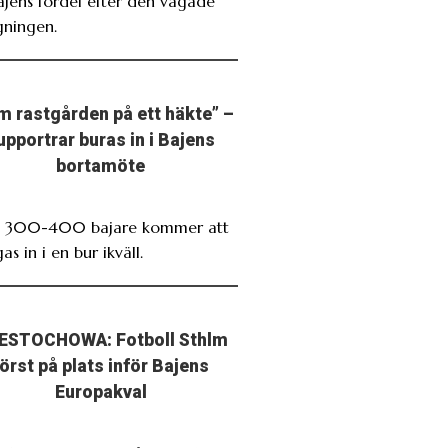
Bajens fördel efter den vågade
gningen.
m rastgården på ett häkte” –
upportrar buras in i Bajens
bortamöte
. 300-400 bajare kommer att
as in i en bur ikväll.
ESTOCHOWA: Fotboll Sthlm
först på plats inför Bajens
Europakval