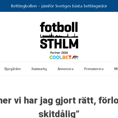
Bettingkollen – jämför Sveriges bästa bettingsidor
Djurgården
Hammarby
Annonsera
Prenumerera
Mi
er vi har jag gjort rätt, förlo
skitdålig”