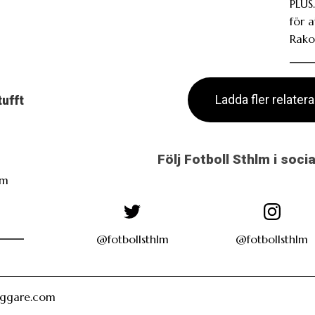
PLUS.
för 
Rako
Ladda fler relater
tufft
Följ Fotboll Sthlm i soci
öm
i
@fotbollsthlm
@fotbollsthlm
oggare.com