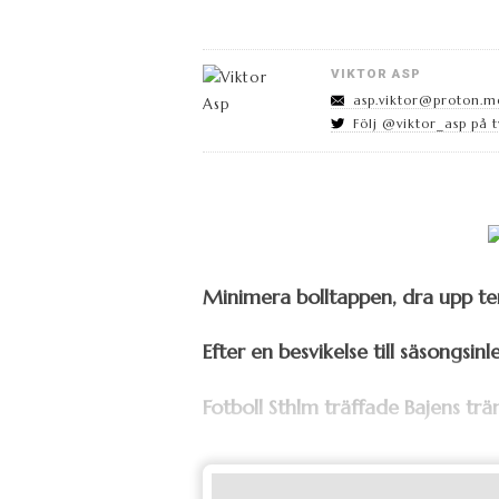
VIKTOR ASP
asp.viktor@proton.m
Följ @viktor_asp på t
Minimera bolltappen, dra upp tem
Efter en besvikelse till säsongsin
Fotboll Sthlm träffade Bajens trä