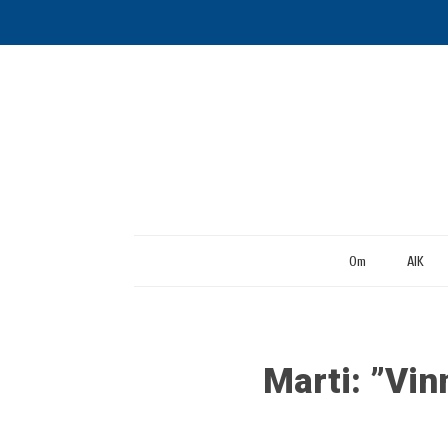
Om
AIK
Marti: ”Vinn