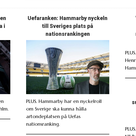
ten
Uefaranken: Hammarby nyckeln
a i
till Sveriges plats på
nationsrankingen
PLUS
Henr
Ham
en
PLUS. Hammarby har en nyckelroll
s
hlm.
om Sverige ska kunna hålla
artondeplatsen på Uefas
nationsranking.
PLUS