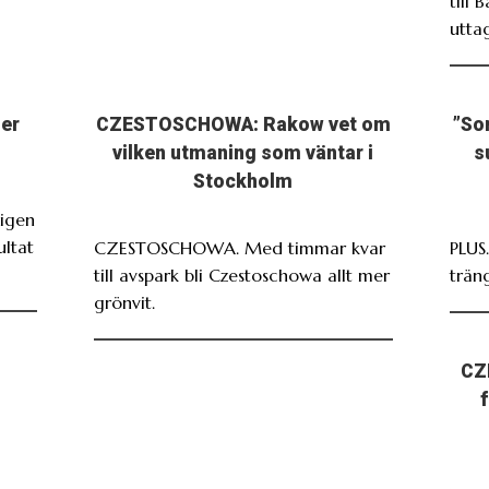
till 
utta
ser
CZESTOSCHOWA: Rakow vet om
”So
vilken utmaning som väntar i
s
Stockholm
igen
ultat
CZESTOSCHOWA. Med timmar kvar
PLUS
till avspark bli Czestoschowa allt mer
träng
grönvit.
CZ