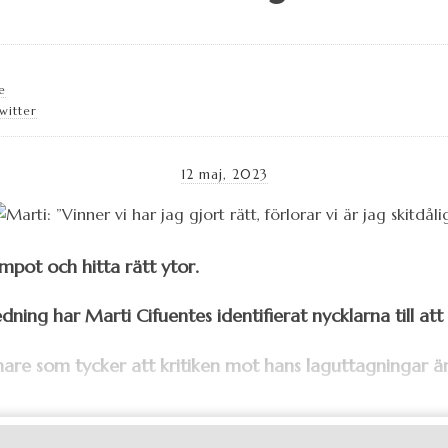
e
witter
12 maj, 2023
pot och hitta rätt ytor.
ledning har Marti Cifuentes identifierat nycklarna till at
nare som tycker att kritiken mot hans laguttagningar är