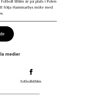
 Fotboll Sthlm är på plats i Polen
att följa Hammarbys möte med
w.
ade
ala medier
fotbollsthlm