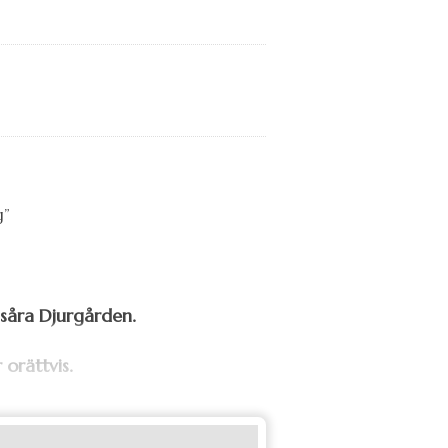
t såra Djurgården.
 orättvis.