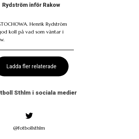
Rydström inför Rakow
TOCHOWA. Henrik Rydström
god koll på vad som väntar i
w.
Ladda fler relaterade
otboll Sthlm i sociala medier
@fotbollsthlm