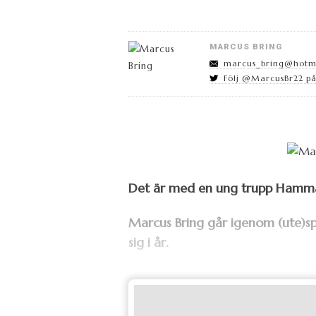
MARCUS BRING
marcus_bring@hotm
Följ @MarcusBr22 på
Det är med en ung trupp Hamma
Marcus Bring går igenom (ute)spe
sig i år.