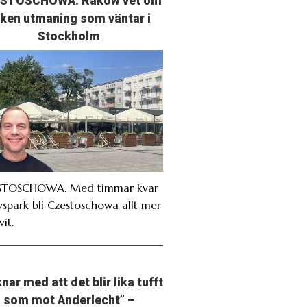
STOSCHOWA: Rakow vet om
lken utmaning som väntar i
Stockholm
STOSCHOWA. Med timmar kvar
avspark bli Czestoschowa allt mer
it.
nar med att det blir lika tufft
som mot Anderlecht” –