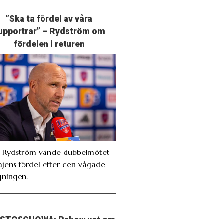
”Ska ta fördel av våra
upportrar” – Rydström om
fördelen i returen
. Rydström vände dubbelmötet
Bajens fördel efter den vågade
gningen.