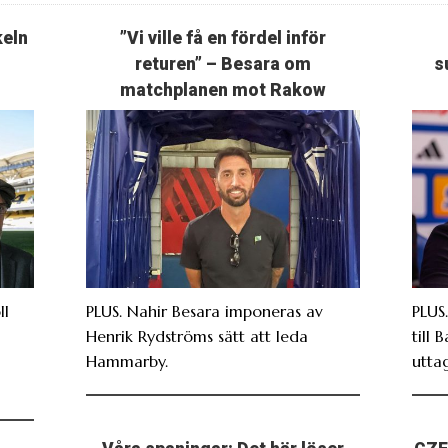
keln
”Vi ville få en fördel inför
returen” – Besara om
s
matchplanen mot Rakow
ll
PLUS. Nahir Besara imponeras av
PLUS
Henrik Rydströms sätt att leda
till 
Hammarby.
utta