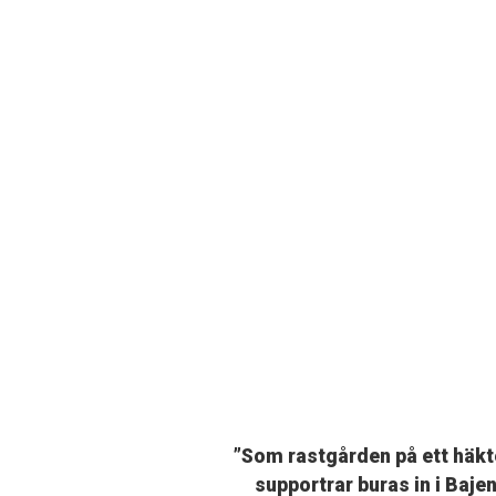
”Som rastgården på ett häkt
supportrar buras in i Baje