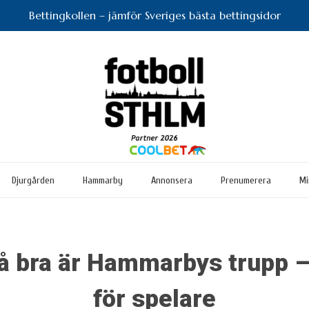
Bettingkollen – jämför Sveriges bästa bettingsidor
Djurgården
Hammarby
Annonsera
Prenumerera
Mi
å bra är Hammarbys trupp –
för spelare