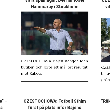
Våra spaningar: Det här löser
CZE
Hammarby i Stockholm
vi
CZESTOCHOWA. Bajen stängde igen
butiken och löste ett mållöst resultat
CZE
mot Rakow.
till 
grönv
e” –
CZESTOCHOWA: Fotboll Sthlm
”Räk
ns
först på plats inför Bajens