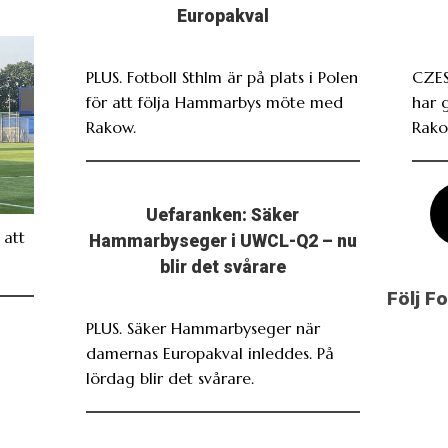
Europakval
PLUS. Fotboll Sthlm är på plats i Polen
CZES
för att följa Hammarbys möte med
har 
Rakow.
Rako
Uefaranken: Säker
att
Hammarbyseger i UWCL-Q2 – nu
blir det svårare
Följ F
PLUS. Säker Hammarbyseger när
damernas Europakval inleddes. På
lördag blir det svårare.