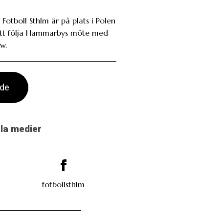
 Fotboll Sthlm är på plats i Polen
att följa Hammarbys möte med
w.
ade
ala medier
fotbollsthlm