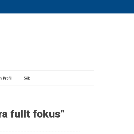
n Profil
Sök
a fullt fokus”