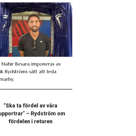
. Nahir Besara imponeras av
ik Rydströms sätt att leda
marby.
”Ska ta fördel av våra
upportrar” – Rydström om
fördelen i returen