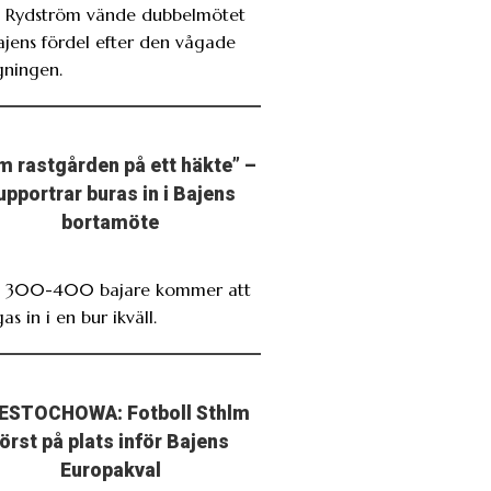
. Rydström vände dubbelmötet
Bajens fördel efter den vågade
gningen.
m rastgården på ett häkte” –
upportrar buras in i Bajens
bortamöte
. 300-400 bajare kommer att
as in i en bur ikväll.
ESTOCHOWA: Fotboll Sthlm
först på plats inför Bajens
Europakval