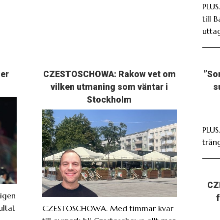
PLUS
till 
utta
ser
CZESTOSCHOWA: Rakow vet om
”So
vilken utmaning som väntar i
s
Stockholm
PLUS
träng
CZ
igen
ultat
CZESTOSCHOWA. Med timmar kvar