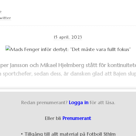
e
witter
15 april, 2023
per Jansson och Mikael Hjelmberg stått för kontinuite
 sportchefer, sedan dess, är dansken glad att Bajen slup
Redan prenumerant?
Logga in
för att läsa.
Eller bli
Prenumerant
• Tillgång till allt material på Fotboll Sthlm