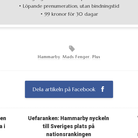
• Löpande prenumeration, utan bindningstid
• 99 kronor för 30 dagar
Hammarby
,
Mads Fenger
,
Plus
Dela artikeln på Facebook
ten
Uefaranken: Hammarby nyckeln
a i
till Sveriges plats på
nationsrankingen