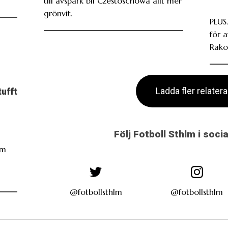
till avspark bli Czestoschowa allt mer
grönvit.
PLUS.
för 
Rako
Ladda fler relater
tufft
Följ Fotboll Sthlm i soci
öm
i
@fotbollsthlm
@fotbollsthlm