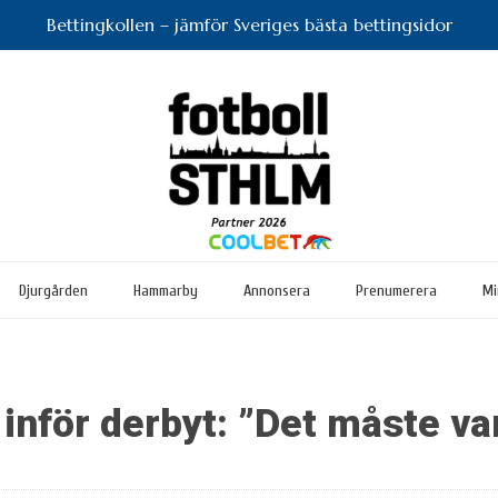
Bettingkollen – jämför Sveriges bästa bettingsidor
Djurgården
Hammarby
Annonsera
Prenumerera
Mi
nför derbyt: ”Det måste var