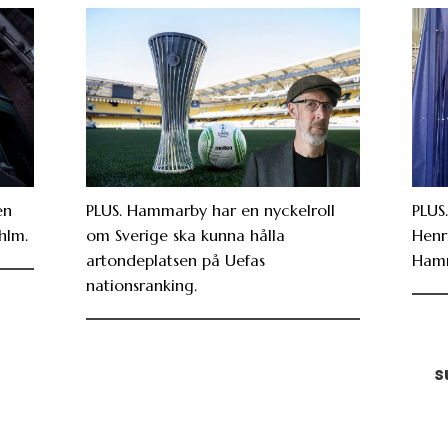
en
PLUS. Hammarby har en nyckelroll
PLUS
hlm.
om Sverige ska kunna hålla
Henr
artondeplatsen på Uefas
Ham
nationsranking.
s