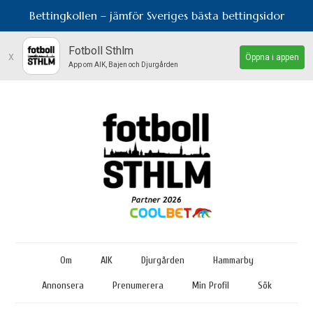
Bettingkollen – jämför Sveriges bästa bettingsidor
Fotboll Sthlm
x
Öppna i appen
App om AIK, Bajen och Djurgården
Om
AIK
Djurgården
Hammarby
Annonsera
Prenumerera
Min Profil
Sök