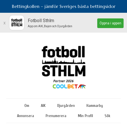
Bettingkollen – jämför Sveriges bästa bettingsidor
Fotboll Sthlm
x
Öppna i appen
App om AIK, Bajen och Djurgården
Om
AIK
Djurgården
Hammarby
Annonsera
Prenumerera
Min Profil
Sök