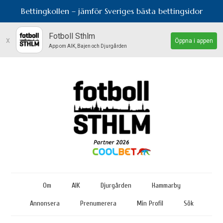
Bettingkollen – jämför Sveriges bästa bettingsidor
Fotboll Sthlm
x
Öppna i appen
App om AIK, Bajen och Djurgården
Om
AIK
Djurgården
Hammarby
Annonsera
Prenumerera
Min Profil
Sök