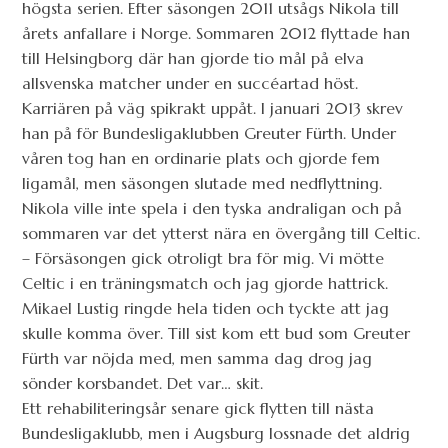
högsta serien. Efter säsongen 2011 utsågs Nikola till
årets anfallare i Norge. Sommaren 2012 flyttade han
till Helsingborg där han gjorde tio mål på elva
allsvenska matcher under en succéartad höst.
Karriären på väg spikrakt uppåt. I januari 2013 skrev
han på för Bundesligaklubben Greuter Fürth. Under
våren tog han en ordinarie plats och gjorde fem
ligamål, men säsongen slutade med nedflyttning.
Nikola ville inte spela i den tyska andraligan och på
sommaren var det ytterst nära en övergång till Celtic.
– Försäsongen gick otroligt bra för mig. Vi mötte
Celtic i en träningsmatch och jag gjorde hattrick.
Mikael Lustig ringde hela tiden och tyckte att jag
skulle komma över. Till sist kom ett bud som Greuter
Fürth var nöjda med, men samma dag drog jag
sönder korsbandet. Det var… skit.
Ett rehabiliteringsår senare gick flytten till nästa
Bundesligaklubb, men i Augsburg lossnade det aldrig