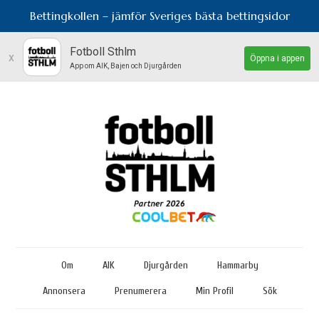
Bettingkollen – jämför Sveriges bästa bettingsidor
Fotboll Sthlm
x
Öppna i appen
App om AIK, Bajen och Djurgården
Om
AIK
Djurgården
Hammarby
Annonsera
Prenumerera
Min Profil
Sök