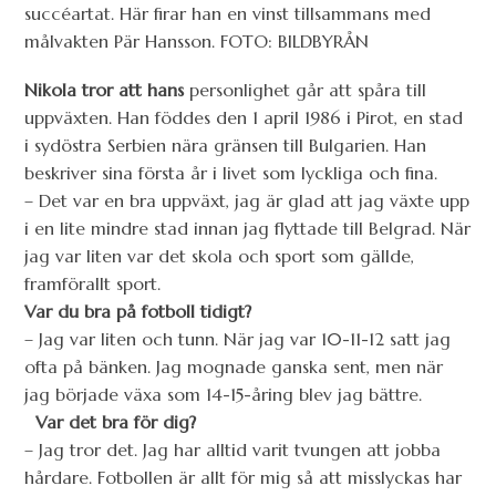
succéartat. Här firar han en vinst tillsammans med
målvakten Pär Hansson. FOTO: BILDBYRÅN
Nikola tror att hans
personlighet går att spåra till
uppväxten. Han föddes den 1 april 1986 i Pirot, en stad
i sydöstra Serbien nära gränsen till Bulgarien. Han
beskriver sina första år i livet som lyckliga och fina.
– Det var en bra uppväxt, jag är glad att jag växte upp
i en lite mindre stad innan jag flyttade till Belgrad. När
jag var liten var det skola och sport som gällde,
framförallt sport.
Var du bra på fotboll tidigt?
– Jag var liten och tunn. När jag var 10-11-12 satt jag
ofta på bänken. Jag mognade ganska sent, men när
jag började växa som 14-15-åring blev jag bättre.
Var det bra för dig?
– Jag tror det. Jag har alltid varit tvungen att jobba
hårdare. Fotbollen är allt för mig så att misslyckas har