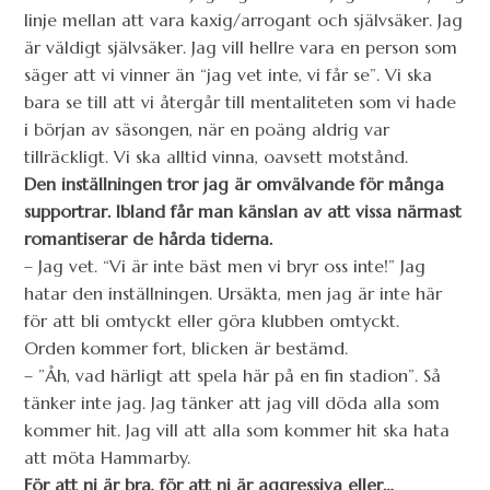
linje mellan att vara kaxig/arrogant och självsäker. Jag
är väldigt självsäker. Jag vill hellre vara en person som
säger att vi vinner än “jag vet inte, vi får se”. Vi ska
bara se till att vi återgår till mentaliteten som vi hade
i början av säsongen, när en poäng aldrig var
tillräckligt. Vi ska alltid vinna, oavsett motstånd.
Den inställningen tror jag är omvälvande för många
supportrar. Ibland får man känslan av att vissa närmast
romantiserar de hårda tiderna.
– Jag vet. “Vi är inte bäst men vi bryr oss inte!” Jag
hatar den inställningen. Ursäkta, men jag är inte här
för att bli omtyckt eller göra klubben omtyckt.
Orden kommer fort, blicken är bestämd.
– ”Åh, vad härligt att spela här på en fin stadion”. Så
tänker inte jag. Jag tänker att jag vill döda alla som
kommer hit. Jag vill att alla som kommer hit ska hata
att möta Hammarby.
För att ni är bra, för att ni är aggressiva eller…