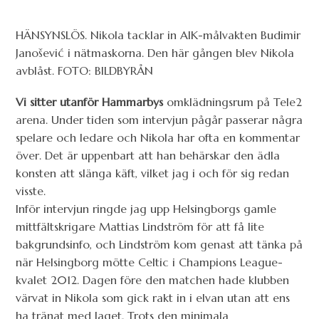
HÄNSYNSLÖS. Nikola tacklar in AIK-målvakten Budimir
Janošević i nätmaskorna. Den här gången blev Nikola
avblåst. FOTO: BILDBYRÅN
Vi sitter utanför Hammarbys
omklädningsrum på Tele2
arena. Under tiden som intervjun pågår passerar några
spelare och ledare och Nikola har ofta en kommentar
över. Det är uppenbart att han behärskar den ädla
konsten att slänga käft, vilket jag i och för sig redan
visste.
Inför intervjun ringde jag upp Helsingborgs gamle
mittfältskrigare Mattias Lindström för att få lite
bakgrundsinfo, och Lindström kom genast att tänka på
när Helsingborg mötte Celtic i Champions League-
kvalet 2012. Dagen före den matchen hade klubben
värvat in Nikola som gick rakt in i elvan utan att ens
ha tränat med laget. Trots den minimala