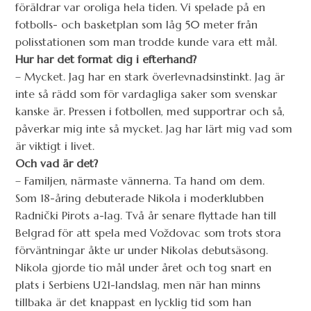
föräldrar var oroliga hela tiden. Vi spelade på en
fotbolls- och basketplan som låg 50 meter från
polisstationen som man trodde kunde vara ett mål.
Hur har det format dig i efterhand?
– Mycket. Jag har en stark överlevnadsinstinkt. Jag är
inte så rädd som för vardagliga saker som svenskar
kanske är. Pressen i fotbollen, med supportrar och så,
påverkar mig inte så mycket. Jag har lärt mig vad som
är viktigt i livet.
Och vad är det?
– Familjen, närmaste vännerna. Ta hand om dem.
Som 18-åring debuterade Nikola i moderklubben
Radnički Pirots a-lag. Två år senare flyttade han till
Belgrad för att spela med Voždovac som trots stora
förväntningar åkte ur under Nikolas debutsäsong.
Nikola gjorde tio mål under året och tog snart en
plats i Serbiens U21-landslag, men när han minns
tillbaka är det knappast en lycklig tid som han