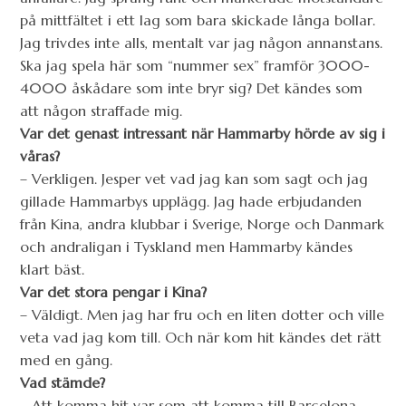
på mittfältet i ett lag som bara skickade långa bollar.
Jag trivdes inte alls, mentalt var jag någon annanstans.
Ska jag spela här som “nummer sex” framför 3000-
4000 åskådare som inte bryr sig? Det kändes som
att någon straffade mig.
Var det genast intressant när Hammarby hörde av sig i
våras?
– Verkligen. Jesper vet vad jag kan som sagt och jag
gillade Hammarbys upplägg. Jag hade erbjudanden
från Kina, andra klubbar i Sverige, Norge och Danmark
och andraligan i Tyskland men Hammarby kändes
klart bäst.
Var det stora pengar i Kina?
– Väldigt. Men jag har fru och en liten dotter och ville
veta vad jag kom till. Och när kom hit kändes det rätt
med en gång.
Vad stämde?
– Att komma hit var som att komma till Barcelona