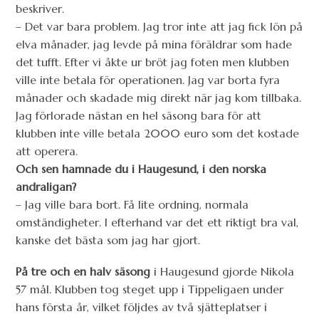
beskriver.
– Det var bara problem. Jag tror inte att jag fick lön på
elva månader, jag levde på mina föräldrar som hade
det tufft. Efter vi åkte ur bröt jag foten men klubben
ville inte betala för operationen. Jag var borta fyra
månader och skadade mig direkt när jag kom tillbaka.
Jag förlorade nästan en hel säsong bara för att
klubben inte ville betala 2000 euro som det kostade
att operera.
Och sen hamnade du i Haugesund, i den norska
andraligan?
– Jag ville bara bort. Få lite ordning, normala
omständigheter. I efterhand var det ett riktigt bra val,
kanske det bästa som jag har gjort.
På tre och en halv säsong
i Haugesund gjorde Nikola
57 mål. Klubben tog steget upp i Tippeligaen under
hans första år, vilket följdes av två sjätteplatser i