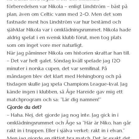
förberedelsen var Nikola – enligt Lindström – bäst på
plan, även om Celtic vann med 2-0. Men det som
fastnade mest hos Lindström var hur bestämd och
självklar Nikola var i omklädningsrummet. Nikola hade
aldrig spelat i en svensk klubb förut, men tog plats
som om inget vore mer naturligt.
När jag påminner Nikola om historien skrattar han till.
– Det var helt galet. Söndag kväll spelade jag 120
minuter i norska cupen, det var semifinal. På
måndagen blev det klart med Helsingborg och på
tisdagen skulle jag spela Champions League-kval. Jag
kände ingen i klubben, så Åge Hareide gav mig ett
matchprogram och sa: ”Lär dig namnen!”
Gjorde du det?
– Haha. Nej, det gjorde jag nog inte. Jag gick in i
omklädningsrummet och Åge sa ”Här är Niko, han går
rakt in i truppen. Eller i själva verket: rakt in i elvan.”
Men jag gjorde en riktigt bra match. Det är exakt det