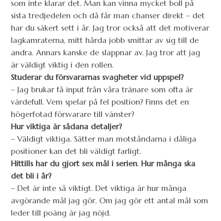
som inte klarar det. Man kan vinna mycket boll på
sista tredjedelen och då får man chanser direkt – det
har du säkert sett i år. Jag tror också att det motiverar
lagkamraterna, mitt hårda jobb smittar av sig till de
andra. Annars kanske de slappnar av. Jag tror att jag
är väldigt viktig i den rollen.
Studerar du försvararnas svagheter vid uppspel?
– Jag brukar få input från våra tränare som ofta är
värdefull. Vem spelar på fel position? Finns det en
högerfotad försvarare till vänster?
Hur viktiga är sådana detaljer?
– Väldigt viktiga. Sätter man motståndarna i dåliga
positioner kan det bli väldigt farligt.
Hittills har du gjort sex mål i serien
.
Hur många ska
det bli i år?
– Det är inte så viktigt. Det viktiga är hur många
avgörande mål jag gör. Om jag gör ett antal mål som
leder till poäng är jag nöjd.