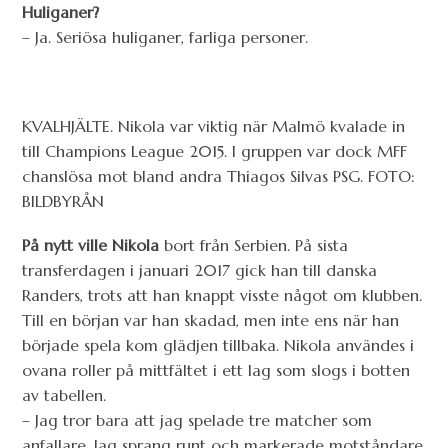
Huliganer?
– Ja. Seriösa huliganer, farliga personer.
KVALHJÄLTE. Nikola var viktig när Malmö kvalade in
till Champions League 2015. I gruppen var dock MFF
chanslösa mot bland andra Thiagos Silvas PSG. FOTO:
BILDBYRÅN
På nytt ville Nikola
bort från Serbien. På sista
transferdagen i januari 2017 gick han till danska
Randers, trots att han knappt visste något om klubben.
Till en början var han skadad, men inte ens när han
började spela kom glädjen tillbaka. Nikola användes i
ovana roller på mittfältet i ett lag som slogs i botten
av tabellen.
– Jag tror bara att jag spelade tre matcher som
anfallare. Jag sprang runt och markerade motståndare