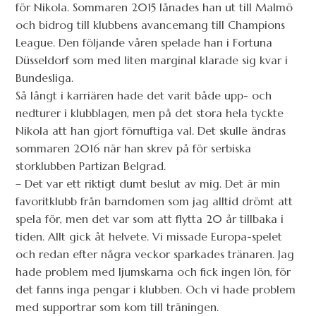
för Nikola. Sommaren 2015 lånades han ut till Malmö
och bidrog till klubbens avancemang till Champions
League. Den följande våren spelade han i Fortuna
Düsseldorf som med liten marginal klarade sig kvar i
Bundesliga.
Så långt i karriären hade det varit både upp- och
nedturer i klubblagen, men på det stora hela tyckte
Nikola att han gjort förnuftiga val. Det skulle ändras
sommaren 2016 när han skrev på för serbiska
storklubben Partizan Belgrad.
– Det var ett riktigt dumt beslut av mig. Det är min
favoritklubb från barndomen som jag alltid drömt att
spela för, men det var som att flytta 20 år tillbaka i
tiden. Allt gick åt helvete. Vi missade Europa-spelet
och redan efter några veckor sparkades tränaren. Jag
hade problem med ljumskarna och fick ingen lön, för
det fanns inga pengar i klubben. Och vi hade problem
med supportrar som kom till träningen.