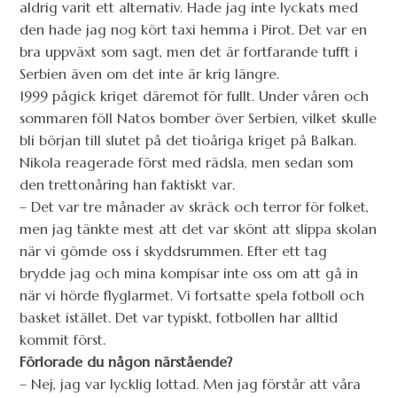
aldrig varit ett alternativ. Hade jag inte lyckats med
den hade jag nog kört taxi hemma i Pirot. Det var en
bra uppväxt som sagt, men det är fortfarande tufft i
Serbien även om det inte är krig längre.
1999 pågick kriget däremot för fullt. Under våren och
sommaren föll Natos bomber över Serbien, vilket skulle
bli början till slutet på det tioåriga kriget på Balkan.
Nikola reagerade först med rädsla, men sedan som
den trettonåring han faktiskt var.
– Det var tre månader av skräck och terror för folket,
men jag tänkte mest att det var skönt att slippa skolan
när vi gömde oss i skyddsrummen. Efter ett tag
brydde jag och mina kompisar inte oss om att gå in
när vi hörde flyglarmet. Vi fortsatte spela fotboll och
basket istället. Det var typiskt, fotbollen har alltid
kommit först.
Förlorade du någon närstående?
– Nej, jag var lycklig lottad. Men jag förstår att våra