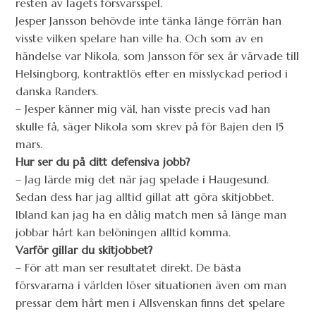
resten av lagets försvarsspel.
Jesper Jansson behövde inte tänka länge förrän han
visste vilken spelare han ville ha. Och som av en
händelse var Nikola, som Jansson för sex år värvade till
Helsingborg, kontraktlös efter en misslyckad period i
danska Randers.
– Jesper känner mig väl, han visste precis vad han
skulle få, säger Nikola som skrev på för Bajen den 15
mars.
Hur ser du på ditt defensiva jobb?
– Jag lärde mig det när jag spelade i Haugesund.
Sedan dess har jag alltid gillat att göra skitjobbet.
Ibland kan jag ha en dålig match men så länge man
jobbar hårt kan belöningen alltid komma.
Varför gillar du skitjobbet?
– För att man ser resultatet direkt. De bästa
försvararna i världen löser situationen även om man
pressar dem hårt men i Allsvenskan finns det spelare