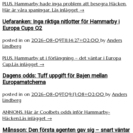
PLUS. Hammarby hade inga problem att besegra Häcken.
Här är våra spaningar.
Läs inlägget
→
Uefaranken: Inga riktiga nitlotter för Hammarby i
Europa Cups Q2
posted in
on
2026-08-09T11:14:27+02:00
by
Anders
Lindberg
PLUS. Hammarby ut i förlängning – det väntar i Europa
Cup.
Läs inlägget
→
Dagens odds: Tuff uppgift för Bajen mellan
Europamatcherna
posted in
on
2026-08-09T09:13:08+02:00
by
Anders
Lindberg
ANNONS. Här är Coolbets odds inför Hammarby-
Häcken.
Läs inlägget
→
Månsson: Den första agenten gav sig – snart väntar