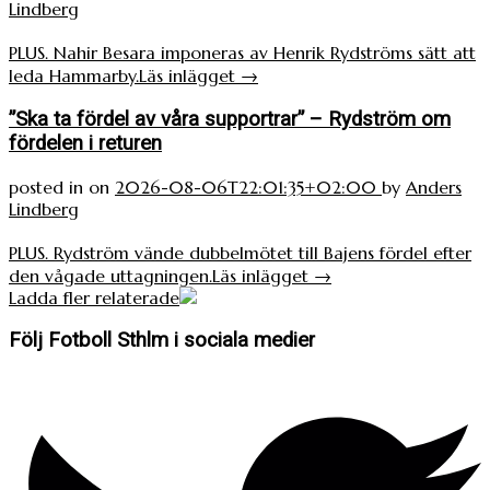
Lindberg
PLUS. Nahir Besara imponeras av Henrik Rydströms sätt att
leda Hammarby.
Läs inlägget
→
”Ska ta fördel av våra supportrar” – Rydström om
fördelen i returen
posted in
on
2026-08-06T22:01:35+02:00
by
Anders
Lindberg
PLUS. Rydström vände dubbelmötet till Bajens fördel efter
den vågade uttagningen.
Läs inlägget
→
Ladda fler relaterade
Följ Fotboll Sthlm i sociala medier