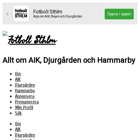
Fotboll Sthlm
x
Öppna i appen
App om AIK, Bajen och Djurgården
Allt om AIK, Djurgården och Hammarby
Om
AIK
Djurgården
Hammarby
Annonsera
Prenumerera
Min Profil
Sök
Om
AIK
Djurgården