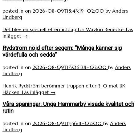
posted in
on
2026-08-09T18:43:19+02:00
by
Anders
Lindberg
Det blev en speciell eftermiddag för Waylon Renecke.
Läs
inlägget
→
Rydström nöjd efter segern: ”Många känner sig
värdefulla och sedda”
posted in
on
2026-08-09T17:06:28+02:00
by
Anders
Lindberg
Henrik Rydström berömmer truppen efter 3–0 mot BK
Häcken.
Läs inlägget
→
Våra spaningar: Unga Hammarby visade kvalitet och
rutin
posted in
on
2026-08-09T15:56:11+02:00
by
Anders
Lindberg