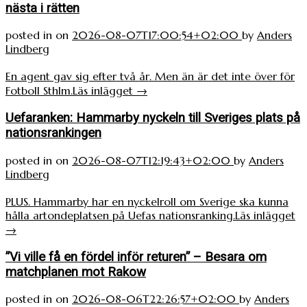
nästa i rätten
posted in
on
2026-08-07T17:00:54+02:00
by
Anders
Lindberg
En agent gav sig efter två år. Men än är det inte över för
Fotboll Sthlm.
Läs inlägget
→
Uefaranken: Hammarby nyckeln till Sveriges plats på
nationsrankingen
posted in
on
2026-08-07T12:19:43+02:00
by
Anders
Lindberg
PLUS. Hammarby har en nyckelroll om Sverige ska kunna
hålla artondeplatsen på Uefas nationsranking.
Läs inlägget
→
”Vi ville få en fördel inför returen” – Besara om
matchplanen mot Rakow
posted in
on
2026-08-06T22:26:57+02:00
by
Anders