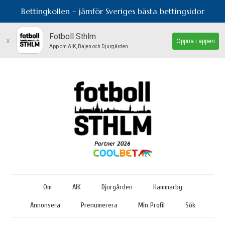
Bettingkollen – jämför Sveriges bästa bettingsidor
Fotboll Sthlm
x
Öppna i appen
App om AIK, Bajen och Djurgården
Om
AIK
Djurgården
Hammarby
Annonsera
Prenumerera
Min Profil
Sök