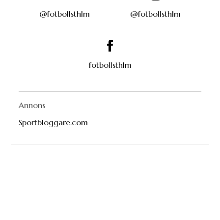
@fotbollsthlm
@fotbollsthlm
fotbollsthlm
Annons
Sportbloggare.com