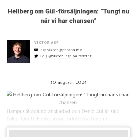
Hellberg om Gül-försäljningen: ”Tungt nu
när vi har chansen”
VIKTOR ASP
asp.viktor@proton.me
Följ @viktor_asp på twitter
30 augusti, 2024
Hampus Skoglund är skadad och Deniz Gül är såld.
Enligt Kim Hellberg utgör förlusterna tunga t