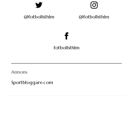
@fotbollsthlm
@fotbollsthlm
fotbollsthlm
Annons
Sportbloggare.com