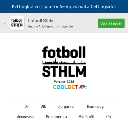
Bettingkollen – jämför Sveriges bästa bettingsidor
Fotboll Sthlm
x
Öppna i appen
App om AIK, Bajen och Djurgården
Om
AIK
Djurgården
Hammarby
Annonsera
Prenumerera
Min Profil
Sök