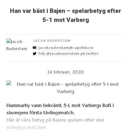
Han var bäst i Bajen – spelarbetyg efter
5-1 mot Varberg
JACOB RUDERSTAM
jacob.ruderstam@capolista.se
Följ @jacobruderstam på twitter
24 februari, 2020
Hammarby vann bekvämt, 5-1, mot Varbergs BoIS i
säsongens första tävlingsmatch.
Här är våra betyg på Bajens spelare efter den
svängiga matchen.