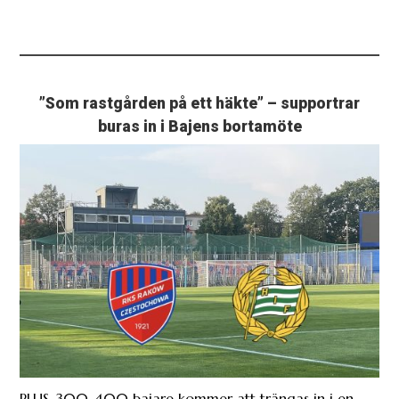
”Som rastgården på ett häkte” – supportrar
buras in i Bajens bortamöte
PLUS. 300-400 bajare kommer att trängas in i en