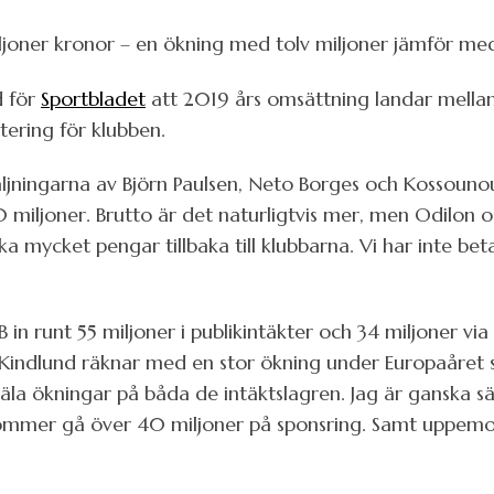
oner kronor – en ökning med tolv miljoner jämför me
d för
Sportbladet
att 2019 års omsättning landar mellan
ering för klubben.
rsäljningarna av Björn Paulsen, Neto Borges och Kossouno
0 miljoner. Brutto är det naturligtvis mer, men Odilon o
 mycket pengar tillbaka till klubbarna. Vi har inte beta
 runt 55 miljoner i publikintäkter och 34 miljoner via 
k Kindlund räknar med en stor ökning under Europaåre
la ökningar på båda de intäktslagren. Jag är ganska sä
vi kommer gå över 40 miljoner på sponsring. Samt uppem