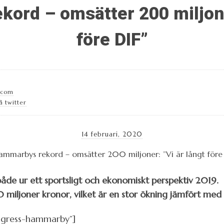
ord – omsätter 200 miljoner
före DIF”
.com
å twitter
14 februari, 2020
åde ur ett sportsligt och ekonomiskt perspektiv 2019.
iljoner kronor, vilket är en stor ökning jämfört med t
ngress-hammarby”]