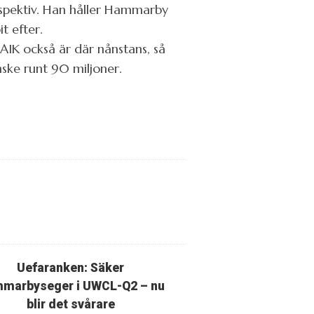
rspektiv. Han håller Hammarby
t efter.
 AIK också är där nånstans, så
nske runt 90 miljoner.
Uefaranken: Säker
marbyseger i UWCL-Q2 – nu
blir det svårare