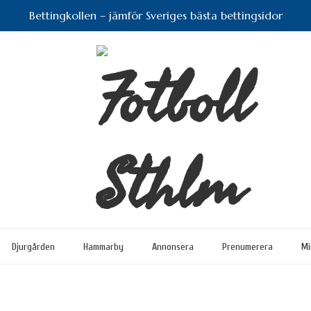
Bettingkollen – jämför Sveriges bästa bettingsidor
Djurgården
Hammarby
Annonsera
Prenumerera
Mi