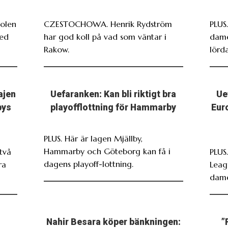
Polen
CZESTOCHOWA. Henrik Rydström
PLUS
med
har god koll på vad som väntar i
dame
Rakow.
lörda
ajen
Uefaranken: Kan bli riktigt bra
Ue
bys
playofflottning för Hammarby
Eur
PLUS. Här är lagen Mjällby,
Hammarby och Göteborg kan få i
två
PLUS
dagens playoff-lottning.
ra
Leag
dame
Nahir Besara köper bänkningen:
”