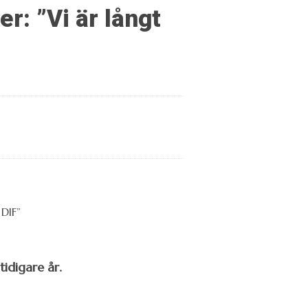
: ”Vi är långt
idigare år.