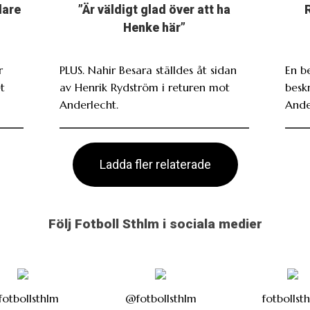
dare
”Är väldigt glad över att ha
Henke här”
r
PLUS. Nahir Besara ställdes åt sidan
En b
t
av Henrik Rydström i returen mot
beskr
Anderlecht.
Ande
Ladda fler relaterade
Följ Fotboll Sthlm i sociala medier
otbollsthlm
@fotbollsthlm
fotbollst