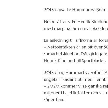
2018 omsatte Hammarby 136 milj
Nu berättar vd:n Henrik Kindlun
med marginal är en ny rekordnot
En anledning till siffrorna är fö
– Nettointäkten är en bit över 5
samarbetsklubbar. Där gick ganska
Henrik Kindlund till Sportbladet.
2018 drog Hammarbys Fotboll AB in
ungefär likadant ut, men Henri
– 2020 kommer vi se ganska rejä
miljoner i biljettintäkter och 
säger han.