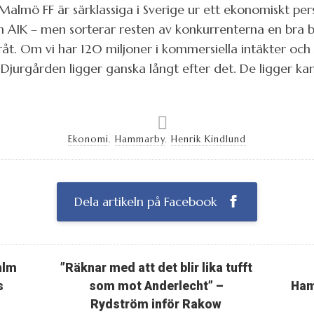
Malmö FF är särklassiga i Sverige ur ett ekonomiskt pe
om AIK – men sorterar resten av konkurrenterna en bra bi
råt. Om vi har 120 miljoner i kommersiella intäkter och
Djurgården ligger ganska långt efter det. De ligger ka
Ekonomi
,
Hammarby
,
Henrik Kindlund
Dela artikeln på Facebook
hlm
”Räknar med att det blir lika tufft
s
som mot Anderlecht” –
Ham
Rydström inför Rakow