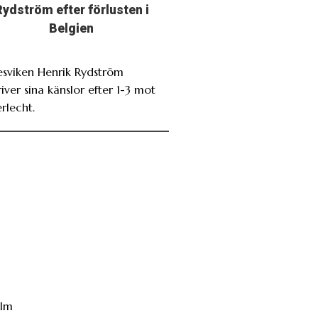
Rydström efter förlusten i
Belgien
esviken Henrik Rydström
iver sina känslor efter 1-3 mot
rlecht.
hlm