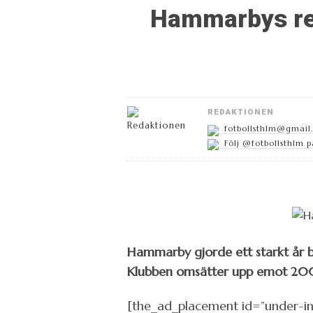
Hammarbys rek
REDAKTIONEN
fotbollsthlm@gmail
Följ @fotbollsthlm p
Hammarby gjorde ett starkt år b
Klubben omsätter upp emot 200 m
[the_ad_placement id=”under-i