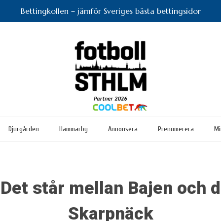
Bettingkollen – jämför Sveriges bästa bettingsidor
Djurgården
Hammarby
Annonsera
Prenumerera
Mi
et står mellan Bajen och d
Skarpnäck