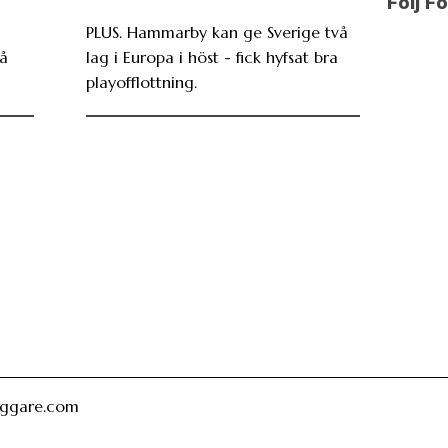
Följ F
PLUS. Hammarby kan ge Sverige två
På
lag i Europa i höst - fick hyfsat bra
playofflottning.
oggare.com