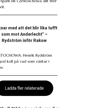
avspark bli Czestoschowa allt mer
it.
nar med att det blir lika tufft
som mot Anderlecht” –
Rydström inför Rakow
TOCHOWA. Henrik Rydström
god koll på vad som väntar i
w.
Ladda fler relaterade