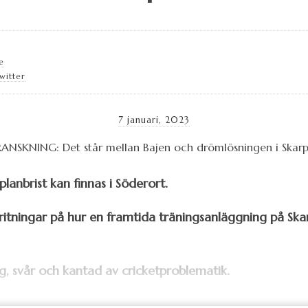
e
witter
7 januari, 2023
anbrist kan finnas i Söderort.
 ritningar på hur en framtida träningsanläggning på Skar
, svår och kantad av cricketproblematik.