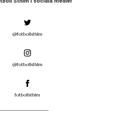
otboll Sthlm i sociala medier
@fotbollsthlm
@fotbollsthlm
fotbollsthlm