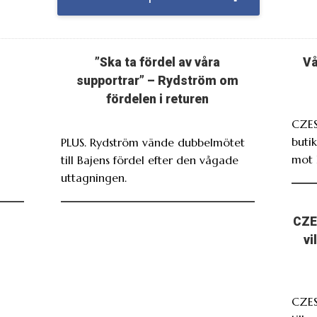
”Ska ta fördel av våra
Vå
supportrar” – Rydström om
fördelen i returen
CZES
butik
PLUS. Rydström vände dubbelmötet
mot 
till Bajens fördel efter den vågade
uttagningen.
CZE
vi
CZE