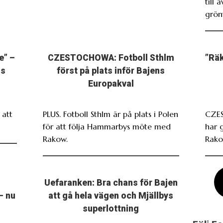
till 
grönv
e” –
CZESTOCHOWA: Fotboll Sthlm
”Räk
ns
först på plats inför Bajens
Europakval
att
PLUS. Fotboll Sthlm är på plats i Polen
CZES
för att följa Hammarbys möte med
har 
Rakow.
Rako
Uefaranken: Bra chans för Bajen
– nu
att gå hela vägen och Mjällbys
superlottning