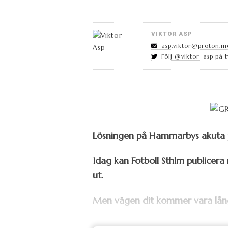
VIKTOR ASP
asp.viktor@proton.m
Följ @viktor_asp på t
Lösningen på Hammarbys akuta pl
Idag kan Fotboll Sthlm publicera
ut.
Men vägen dit kommer vara lång