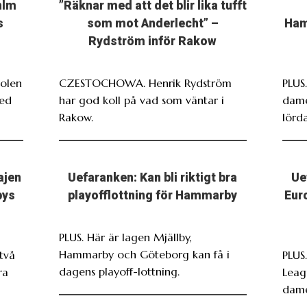
hlm
”Räknar med att det blir lika tufft
s
som mot Anderlecht” –
Ham
Rydström inför Rakow
Polen
CZESTOCHOWA. Henrik Rydström
PLUS
med
har god koll på vad som väntar i
dame
Rakow.
lörda
ajen
Uefaranken: Kan bli riktigt bra
Ue
bys
playofflottning för Hammarby
Eur
PLUS. Här är lagen Mjällby,
Hammarby och Göteborg kan få i
två
PLUS
dagens playoff-lottning.
ra
Leag
dame