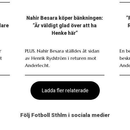
Nahir Besara köper bänkningen:
”
dare
”Är väldigt glad över att ha
Henke här”
r
PLUS. Nahir Besara ställdes åt sidan
En b
t
av Henrik Rydström i returen mot
beskr
Anderlecht.
Ande
Ladda fler relaterade
Följ Fotboll Sthlm i sociala medier