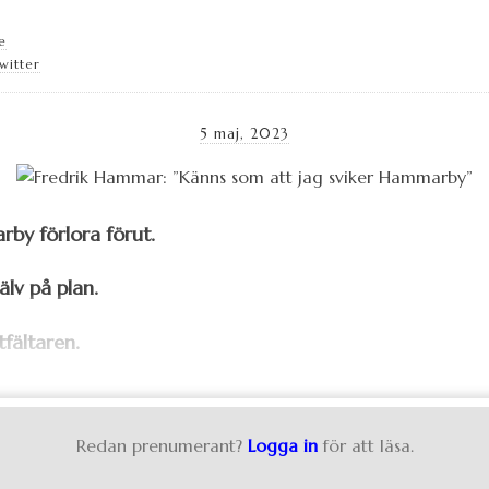
e
witter
5 maj, 2023
by förlora förut.
lv på plan.
tfältaren.
Redan prenumerant?
Logga in
för att läsa.