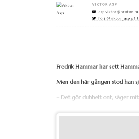
VIKTOR ASP
asp.viktor@proton.m
Följ @viktor_asp på t
Fredrik Hammar har sett Hammar
Men den här gången stod han sjä
– Det gör dubbelt ont, säger mit