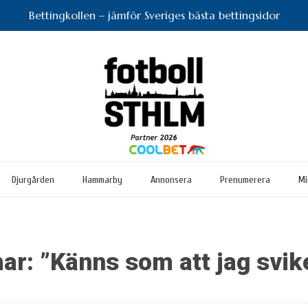
Bettingkollen – jämför Sveriges bästa bettingsidor
Djurgården
Hammarby
Annonsera
Prenumerera
Mi
ar: ”Känns som att jag svi