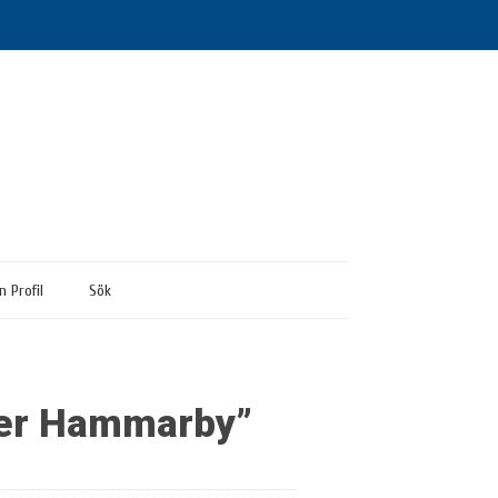
n Profil
Sök
ker Hammarby”