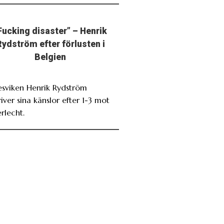
Fucking disaster” – Henrik
Rydström efter förlusten i
Belgien
esviken Henrik Rydström
iver sina känslor efter 1-3 mot
rlecht.