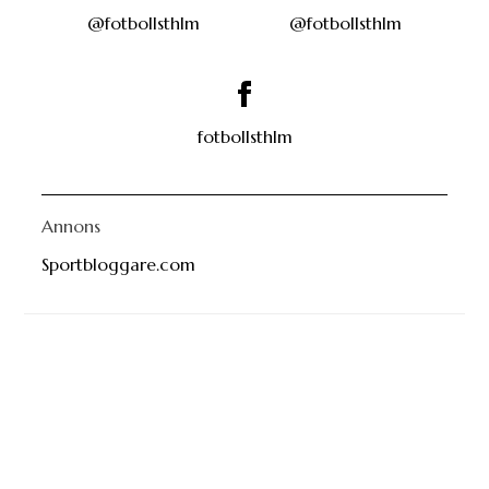
@fotbollsthlm
@fotbollsthlm
fotbollsthlm
Annons
Sportbloggare.com