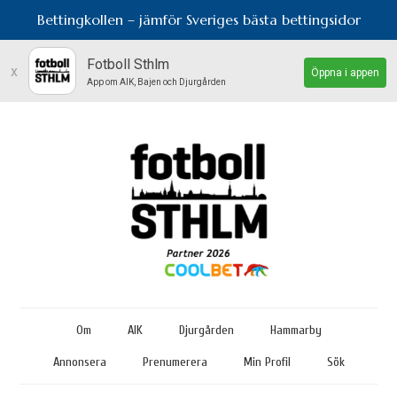
Bettingkollen – jämför Sveriges bästa bettingsidor
Fotboll Sthlm
x
Öppna i appen
App om AIK, Bajen och Djurgården
Om
AIK
Djurgården
Hammarby
Annonsera
Prenumerera
Min Profil
Sök