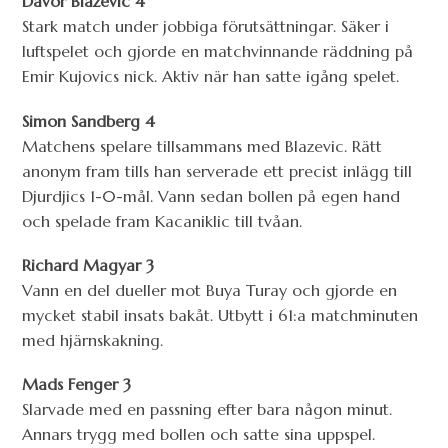
Davor Blazevic 4
Stark match under jobbiga förutsättningar. Säker i
luftspelet och gjorde en matchvinnande räddning på
Emir Kujovics nick. Aktiv när han satte igång spelet.
Simon Sandberg 4
Matchens spelare tillsammans med Blazevic. Rätt
anonym fram tills han serverade ett precist inlägg till
Djurdjics 1-0-mål. Vann sedan bollen på egen hand
och spelade fram Kacaniklic till tvåan.
Richard Magyar 3
Vann en del dueller mot Buya Turay och gjorde en
mycket stabil insats bakåt. Utbytt i 61:a matchminuten
med hjärnskakning.
Mads Fenger 3
Slarvade med en passning efter bara någon minut.
Annars trygg med bollen och satte sina uppspel.