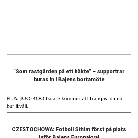
”Som rastgården på ett häkte” – supportrar
buras in i Bajens bortamöte
PLUS. 300-400 bajare kommer att trängas in i en
bur ikväll.
CZESTOCHOWA: Fotboll Sthlm först på plats
inför Bajens Europakval