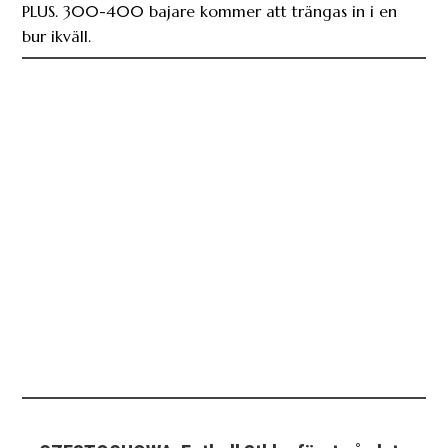
CZESTOCHOWA: Fotboll Sthlm först på plats
inför Bajens Europakval