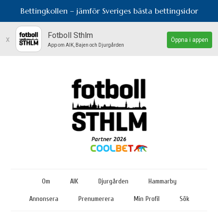
Bettingkollen – jämför Sveriges bästa bettingsidor
Fotboll Sthlm
x
Öppna i appen
App om AIK, Bajen och Djurgården
Om
AIK
Djurgården
Hammarby
Annonsera
Prenumerera
Min Profil
Sök