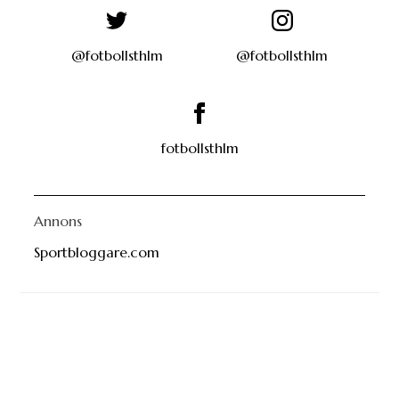
@fotbollsthlm
@fotbollsthlm
fotbollsthlm
Annons
Sportbloggare.com