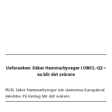
Uefaranken: Säker Hammarbyseger i UWCL-Q2 –
nu blir det svårare
PLUS. Säker Hammarbyseger när damernas Europakval
inleddes. På lördag blir det svårare.
Uefaranken: Bra chans för Bajen att gå hela
vägen och Mjällbys superlottning