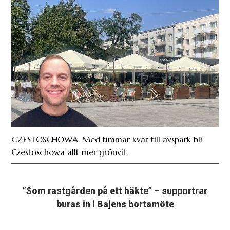
CZESTOSCHOWA. Med timmar kvar till avspark bli
Czestoschowa allt mer grönvit.
”Som rastgården på ett häkte” – supportrar
buras in i Bajens bortamöte
PLUS. 300-400 bajare kommer att trängas in i en
bur ikväll.