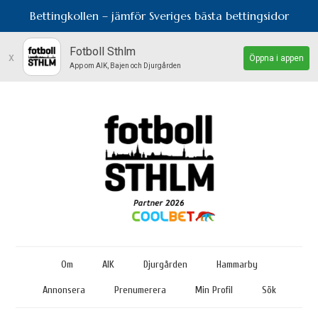
Bettingkollen – jämför Sveriges bästa bettingsidor
Fotboll Sthlm
x
Öppna i appen
App om AIK, Bajen och Djurgården
Om
AIK
Djurgården
Hammarby
Annonsera
Prenumerera
Min Profil
Sök