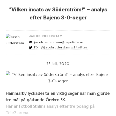
”Vilken insats av Söderström!” – analys
efter Bajens 3-0-seger
JACOB RUDERSTAM
jacob.ruderstam@capolista.se
Följ @jacobruderstam på twitter
27 juli, 2020
Hammarby lyckades ta en viktig seger när man gjorde
tre mål på gästande Örebro SK.
Här är Fotboll Sthlms analys efter tre poäng på
Tele2 arena.