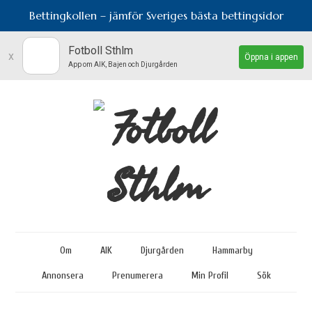
Bettingkollen – jämför Sveriges bästa bettingsidor
Fotboll Sthlm
x
Öppna i appen
App om AIK, Bajen och Djurgården
Om
AIK
Djurgården
Hammarby
Annonsera
Prenumerera
Min Profil
Sök