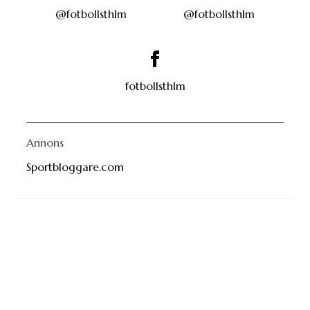
@fotbollsthlm
@fotbollsthlm
fotbollsthlm
Annons
Sportbloggare.com