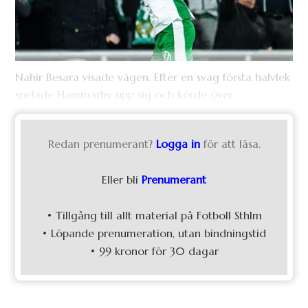
Nahir Besara visade vägen. Efter en svag första halvlek
spelade Hammarby upp sig och körde över
Redan prenumerant?
Logga in
för att läsa.
Eller bli
Prenumerant
• Tillgång till allt material på Fotboll Sthlm
• Löpande prenumeration, utan bindningstid
• 99 kronor för 30 dagar