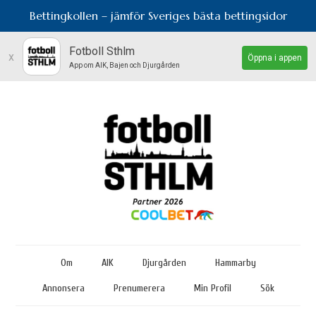
Bettingkollen – jämför Sveriges bästa bettingsidor
Fotboll Sthlm
x
Öppna i appen
App om AIK, Bajen och Djurgården
Om
AIK
Djurgården
Hammarby
Annonsera
Prenumerera
Min Profil
Sök