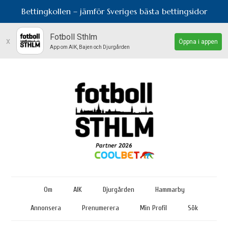
Bettingkollen – jämför Sveriges bästa bettingsidor
Fotboll Sthlm
x
Öppna i appen
App om AIK, Bajen och Djurgården
Om
AIK
Djurgården
Hammarby
Annonsera
Prenumerera
Min Profil
Sök