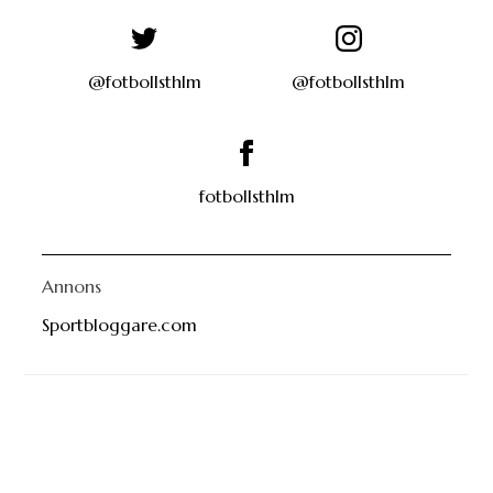
@fotbollsthlm
@fotbollsthlm
fotbollsthlm
Annons
Sportbloggare.com