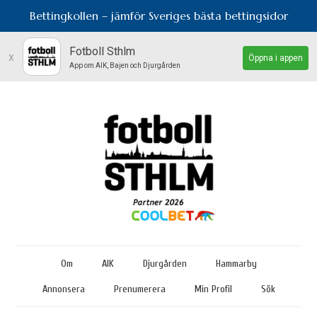
Bettingkollen – jämför Sveriges bästa bettingsidor
Fotboll Sthlm
x
Öppna i appen
App om AIK, Bajen och Djurgården
Om
AIK
Djurgården
Hammarby
Annonsera
Prenumerera
Min Profil
Sök