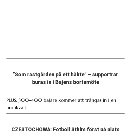
”Som rastgården på ett häkte” – supportrar
buras in i Bajens bortamöte
PLUS. 300-400 bajare kommer att trängas in i en
bur ikväll.
CZESTOCHOWA: Fotboll Sthlm först på plats