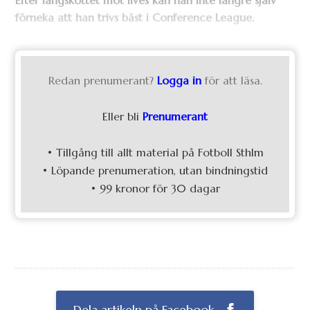
Efter långskottet mot Ilves kan han inte längre själv
förneka att han trivs bäst i Conference League.
Redan prenumerant?
Logga in
för att läsa.
Eller bli
Prenumerant
• Tillgång till allt material på Fotboll Sthlm
• Löpande prenumeration, utan bindningstid
• 99 kronor för 30 dagar