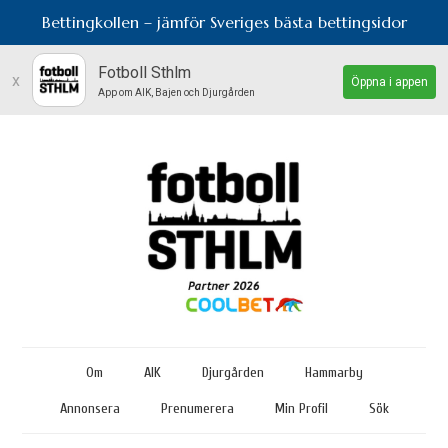
Bettingkollen – jämför Sveriges bästa bettingsidor
Fotboll Sthlm
x
Öppna i appen
App om AIK, Bajen och Djurgården
Om
AIK
Djurgården
Hammarby
Annonsera
Prenumerera
Min Profil
Sök