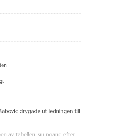
g.
Sabovic drygade ut ledningen till
en av tabellen, sju poäng efter