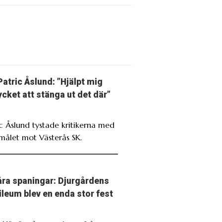
Patric Åslund: ”Hjälpt mig
cket att stänga ut det där”
ic Åslund tystade kritikerna med
målet mot Västerås SK.
ra spaningar: Djurgårdens
ileum blev en enda stor fest