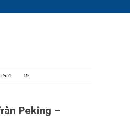
n Profil
Sök
från Peking –