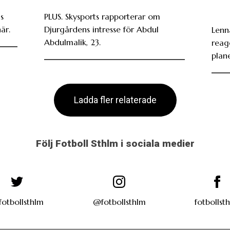
s
PLUS. Skysports rapporterar om
är.
Djurgårdens intresse för Abdul
Lenn
Abdulmalik, 23.
reag
plan
Ladda fler relaterade
Följ Fotboll Sthlm i sociala medier
otbollsthlm
@fotbollsthlm
fotbollst