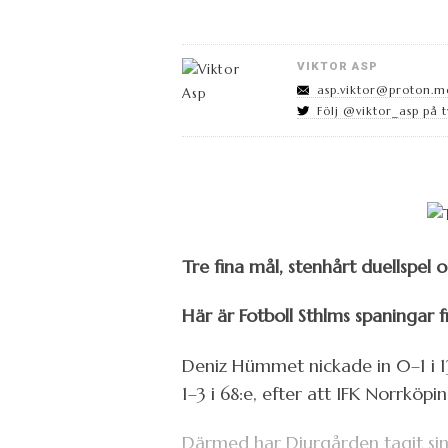
VIKTOR ASP
asp.viktor@proton.m
Följ @viktor_asp på t
Tre fina mål, stenhårt duellspel
Här är Fotboll Sthlms spaningar 
Deniz Hümmet nickade in 0–1 i 13
1–3 i 68:e, efter att IFK Norrköpin
Därmed har Djurgården tagit sin 