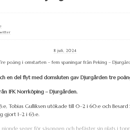
e
witter
8 juli, 2024
 och en del flyt med domsluten gav Djurgården tre poän
från IFK Norrköping – Djurgården.
:e, Tobias Gulliksen utökade till 0–2 i 60:e och Besard 
g gjort 1–2 i 63:e.
nionde seger för säsongen och befäster sin plats i topp