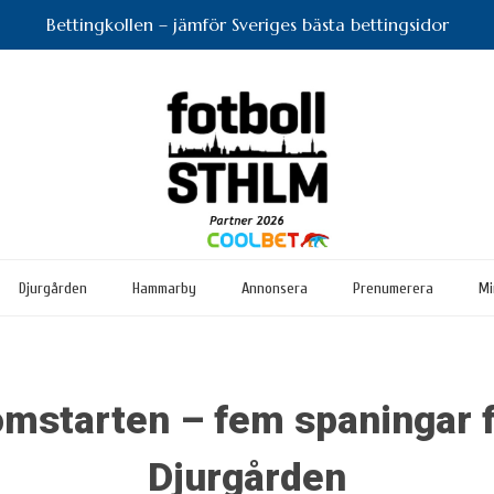
Bettingkollen – jämför Sveriges bästa bettingsidor
Djurgården
Hammarby
Annonsera
Prenumerera
Mi
omstarten – fem spaningar 
Djurgården