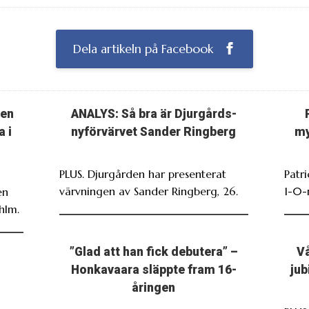
Dela artikeln på Facebook
ten
ANALYS: Så bra är Djurgårds-
a i
nyförvärvet Sander Ringberg
my
PLUS. Djurgården har presenterat
Patr
värvningen av Sander Ringberg, 26.
1-0-
en
hlm.
”Glad att han fick debutera” –
Vå
Honkavaara släppte fram 16-
jub
åringen