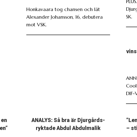
PLUS
Djur
Honkavaara tog chansen och lät
SK.
Alexander Johansson, 16, debutera
mot VSK.
vin
ANNO
Cool
DIF-
 en
ANALYS: Så bra är Djurgårds-
”Len
en”
ryktade Abdul Abdulmalik
– st