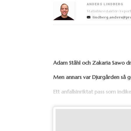
ANDERS LINDBERG
Statistikredaktör/repor
lindberg.anders@pr
Adam Ståhl och Zakaria Sawo d
Men annars var Djurgården så go
Ett anfallsinriktat pass som indik