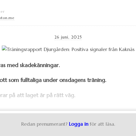
ter
oton.me
26 juni, 2025
ras med skadekänningar.
tt som fulltaliga under onsdagens träning.
erar på att laget är på rätt väg.
Redan prenumerant?
Logga in
för att läsa.