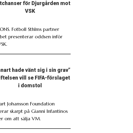
stchanser för Djurgården mot
VSK
NS. Fotboll Sthlms partner
bet presenterar oddsen inför
VSK.
nart hade vänt sig i sin grav”
iftelsen vill se FIFA-förslaget
i domstol
art Johansson Foundation
erar skarpt på Gianni Infantinos
er om att sälja VM.