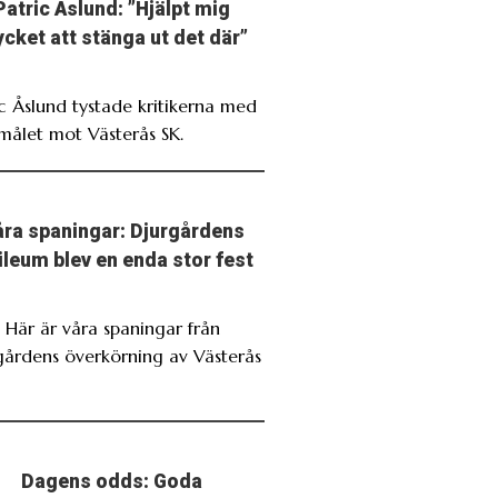
Patric Åslund: ”Hjälpt mig
cket att stänga ut det där”
ic Åslund tystade kritikerna med
målet mot Västerås SK.
ra spaningar: Djurgårdens
ileum blev en enda stor fest
. Här är våra spaningar från
gårdens överkörning av Västerås
Dagens odds: Goda