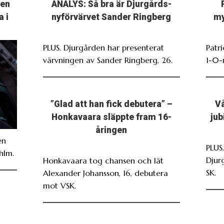
ten
ANALYS: Så bra är Djurgårds-
a i
nyförvärvet Sander Ringberg
my
PLUS. Djurgården har presenterat
Patr
värvningen av Sander Ringberg, 26.
1-0-
”Glad att han fick debutera” –
Vå
Honkavaara släppte fram 16-
jub
åringen
en
PLUS
hlm.
Djur
Honkavaara tog chansen och lät
SK.
Alexander Johansson, 16, debutera
mot VSK.