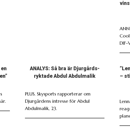
vin
ANNO
Cool
DIF-
 en
ANALYS: Så bra är Djurgårds-
”Len
en”
ryktade Abdul Abdulmalik
– st
s
PLUS. Skysports rapporterar om
är.
Djurgårdens intresse för Abdul
Lenn
Abdulmalik, 23.
reag
plan