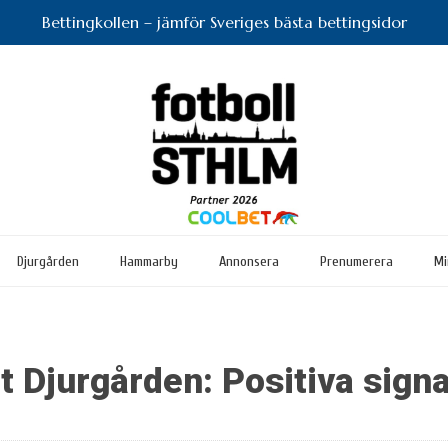
Bettingkollen – jämför Sveriges bästa bettingsidor
Djurgården
Hammarby
Annonsera
Prenumerera
Mi
t Djurgården: Positiva signa