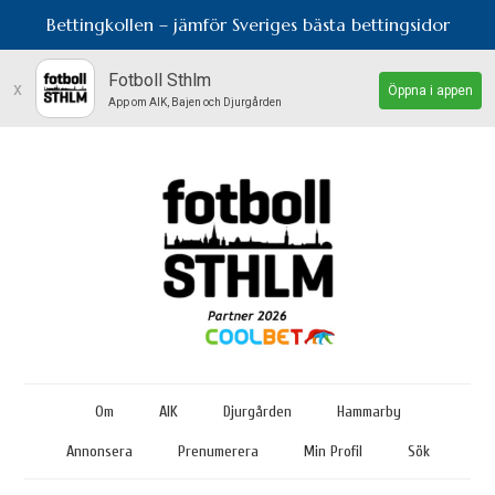
Bettingkollen – jämför Sveriges bästa bettingsidor
Fotboll Sthlm
x
Öppna i appen
App om AIK, Bajen och Djurgården
Om
AIK
Djurgården
Hammarby
Annonsera
Prenumerera
Min Profil
Sök