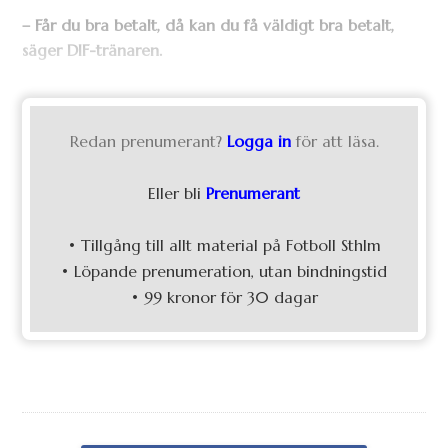
–
Får du bra betalt, då kan du få väldigt bra betalt,
säger DIF-tränaren.
Redan prenumerant?
Logga in
för att läsa.
Eller bli
Prenumerant
• Tillgång till allt material på Fotboll Sthlm
• Löpande prenumeration, utan bindningstid
• 99 kronor för 30 dagar