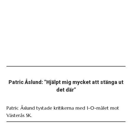
Patric Åslund: ”Hjälpt mig mycket att stänga ut
det där”
Patric Åslund tystade kritikerna med 1-0-målet mot
Västerås SK.