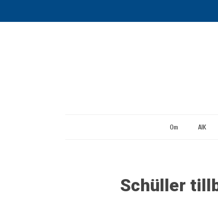
Om
AIK
Schüller til