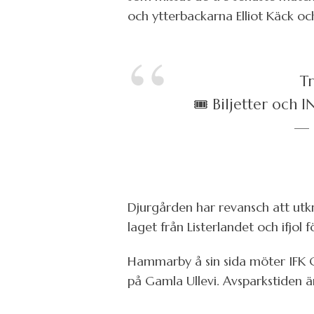
och ytterbackarna Elliot Käck oc
T
🎟️ Biljetter och
— 
Djurgården har revansch att utk
laget från Listerlandet och ifjo
Hammarby å sin sida möter IFK G
på Gamla Ullevi. Avsparkstiden är