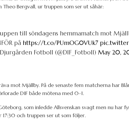
h Theo Bergvall, ur truppen som ser ut såhär:
ruppen till söndagens hemmamatch mot Mjäll
 INFÖR på
https://t.co/PUmOG0VUk7
pic.twitt
Djurgården Fotboll (@DIF_Fotboll)
May 20, 2
räva mot Mjällby. På de senaste fem matcherna har Bl
l förlorade DIF både mötena med 0–1.
öteborg, som inledde Allsvenskan svagt men nu har fyr
 17:30 och truppen ser ut som följer.