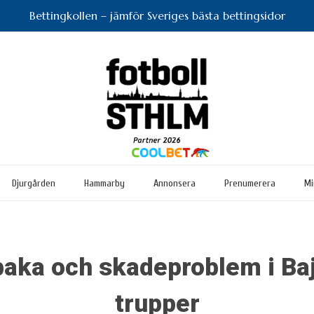
Bettingkollen – jämför Sveriges bästa bettingsidor
Djurgården
Hammarby
Annonsera
Prenumerera
Mi
lbaka och skadeproblem i B
trupper