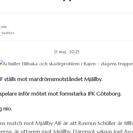
.com
 twitter
21 maj, 2023
 DIF ställs mot mardrömsmotståndet Mjällby.
 spelare inför mötet mot formstarka IFK Göteborg.
 nio.
s match mot Mjällby AIF är att Rasmus Schüller är tillb
erna, är uttagen mot Mjällby. Däremot saknas Joel Aso