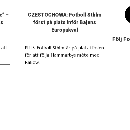
e” –
CZESTOCHOWA: Fotboll Sthlm
ns
först på plats inför Bajens
Europakval
Följ F
att
PLUS. Fotboll Sthlm är på plats i Polen
för att följa Hammarbys möte med
Rakow.