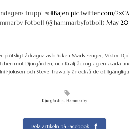
dagens trupp! 👊
#Bajen
pic.twitter.com/2xG
mmarby Fotboll (@hammarbyfotboll)
May 20,
 plötsligt ådragna avbräcken Mads Fenger, Viktor Djuk
tchen mot Djurgården, och Kralj ådrog sig en skada un
ni Fjoluson och Steve Trawally är också de otillgängliga
Djurgården
,
Hammarby
Dela artikeln på Facebook