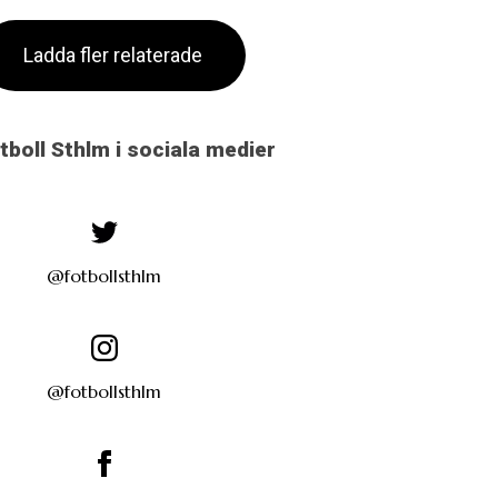
Ladda fler relaterade
otboll Sthlm i sociala medier
@fotbollsthlm
@fotbollsthlm