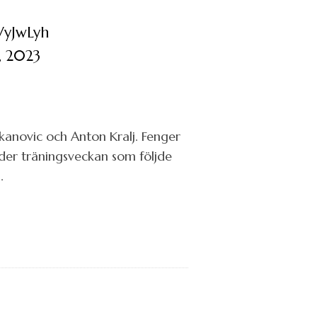
VyJwLyh
 2023
anovic och Anton Kralj. Fenger
der träningsveckan som följde
.