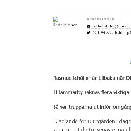
REDAKTIONEN
fotbollsthlm@gmail
Följ @fotbollsthlm på
Rasmus Schüller är tillbaka när
I Hammarby saknas flera viktiga
Så ser trupperna ut inför omgång
Glädjande för Djurgården i dagen
som missat de tre senaste match