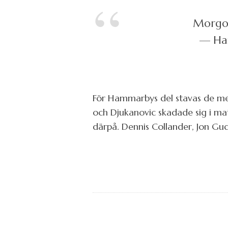
Morgon
— Ha
För Hammarbys del stavas de mer
och Djukanovic skadade sig i ma
därpå. Dennis Collander, Jon Gud