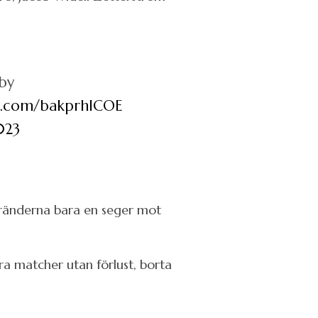
by
er.com/bakprhlCOE
023
åränderna bara en seger mot
a matcher utan förlust, borta