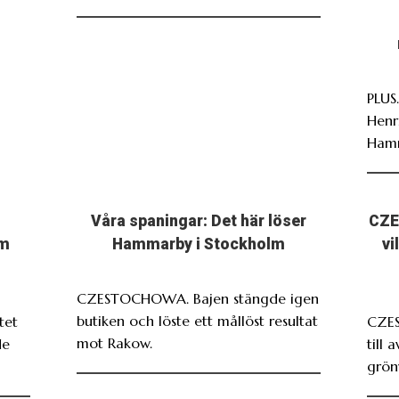
PLUS
Henr
Ham
Våra spaningar: Det här löser
CZE
om
Hammarby i Stockholm
vi
CZESTOCHOWA. Bajen stängde igen
butiken och löste ett mållöst resultat
tet
CZE
mot Rakow.
de
till 
grönv