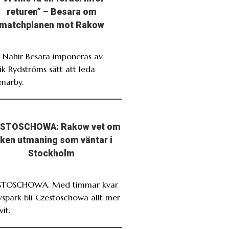
returen” – Besara om
matchplanen mot Rakow
. Nahir Besara imponeras av
ik Rydströms sätt att leda
marby.
STOSCHOWA: Rakow vet om
lken utmaning som väntar i
Stockholm
STOSCHOWA. Med timmar kvar
avspark bli Czestoschowa allt mer
it.