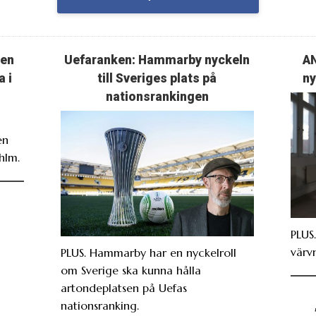
ten
Uefaranken: Hammarby nyckeln
AN
a i
till Sveriges plats på
ny
nationsrankingen
en
hlm.
PLUS
värv
PLUS. Hammarby har en nyckelroll
om Sverige ska kunna hålla
artondeplatsen på Uefas
nationsranking.