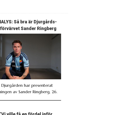
ALYS: Så bra är Djurgårds-
förvärvet Sander Ringberg
. Djurgården har presenterat
ningen av Sander Ringberg, 26.
”Vi ville få en fördel inför