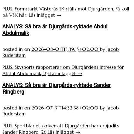
PLUS. Formstarkt Västerås SK ställs mot Djurgården. Få koll
på VSK här.
Läs inlägget
→
ANALYS: Så bra är Djurgårds-ryktade Abdul
Abdulmalik
posted in
on
2026-08-01T13:39:15+02:00
by
Jacob
Ruderstam
PLUS. Skysports rapporterar om Djurgårdens intresse för
Abdul Abdulmalik, 23.
Läs inlägget
→
ANALYS: Så bra är Djurgårds-ryktade Sander
Ringberg
posted in
on
2026-07-31T14:32:38+02:00
by
Jacob
Ruderstam
PLUS. Sportbladet skriver att Djurgården har erbjudits
Sander Ringberg, 26.
Läs inlägget
→