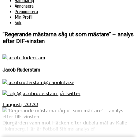
Hammarby
Annonsera
Prenumerera
Min Profil
Sök
”Regerande mästarna såg ut som mästare” – analys
efter DIF-vinsten
Jacob Ruderstam
jacob.ruderstam@capolista.se
Följ @jacobruderstam på twitter
1 augusti, 2020
Djurgården vann mot Häcken efter dubbla mål av Kalle
Holmberg. Här är Fotboll Sthlms analys ef