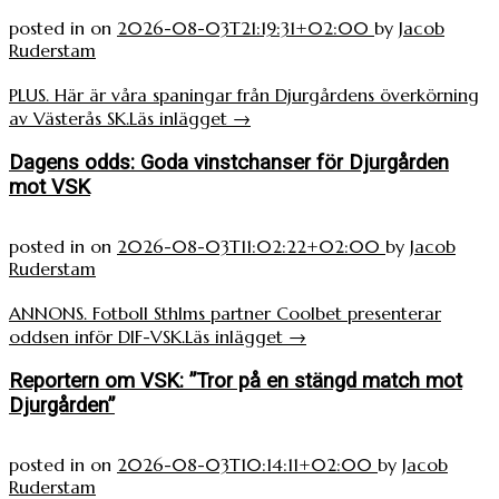
posted in
on
2026-08-03T21:19:31+02:00
by
Jacob
Ruderstam
PLUS. Här är våra spaningar från Djurgårdens överkörning
av Västerås SK.
Läs inlägget
→
Dagens odds: Goda vinstchanser för Djurgården
mot VSK
posted in
on
2026-08-03T11:02:22+02:00
by
Jacob
Ruderstam
ANNONS. Fotboll Sthlms partner Coolbet presenterar
oddsen inför DIF-VSK.
Läs inlägget
→
Reportern om VSK: ”Tror på en stängd match mot
Djurgården”
posted in
on
2026-08-03T10:14:11+02:00
by
Jacob
Ruderstam