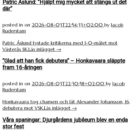
Patric Åslund: ”Hjälpt mig mycket att stänga ut det
där”
posted in
on
2026-08-03T22:54:33+02:00
by
Jacob
Ruderstam
Patric Åslund tystade kritikerna med 1-0-målet mot
Västerås SK.
Läs inlägget
→
”Glad att han fick debutera” – Honkavaara släppte
fram 16-åringen
posted in
on
2026-08-03T22:30:58+02:00
by
Jacob
Ruderstam
Honkavaara tog chansen och lät Alexander Johansson, 16,
debutera mot VSK.
Läs inlägget
→
Våra spaningar: Djurgårdens jubileum blev en enda
stor fest