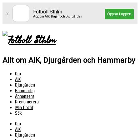
Fotboll Sthlm
x
Öppna i appen
App om AIK, Bajen och Djurgården
Allt om AIK, Djurgården och Hammarby
Om
AIK
Djurgården
Hammarby
Annonsera
Prenumerera
Min Profil
Sök
Om
AIK
Djurgården