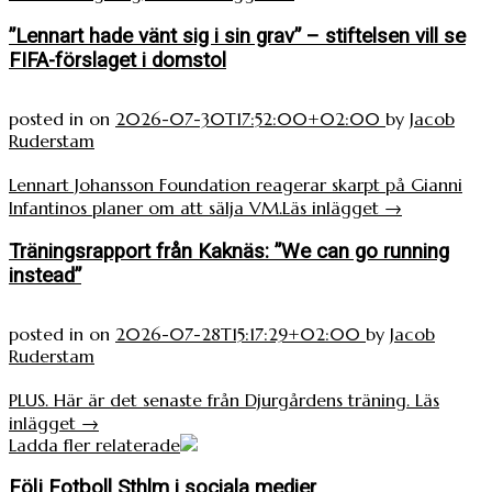
”Lennart hade vänt sig i sin grav” – stiftelsen vill se
FIFA-förslaget i domstol
posted in
on
2026-07-30T17:52:00+02:00
by
Jacob
Ruderstam
Lennart Johansson Foundation reagerar skarpt på Gianni
Infantinos planer om att sälja VM.
Läs inlägget
→
Träningsrapport från Kaknäs: ”We can go running
instead”
posted in
on
2026-07-28T15:17:29+02:00
by
Jacob
Ruderstam
PLUS. Här är det senaste från Djurgårdens träning.
Läs
inlägget
→
Ladda fler relaterade
Följ Fotboll Sthlm i sociala medier