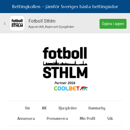
Bettingkollen – jämför Sveriges bästa bettingsidor
Fotboll Sthlm
x
Öppna i appen
App om AIK, Bajen och Djurgården
Om
AIK
Djurgården
Hammarby
Annonsera
Prenumerera
Min Profil
Sök