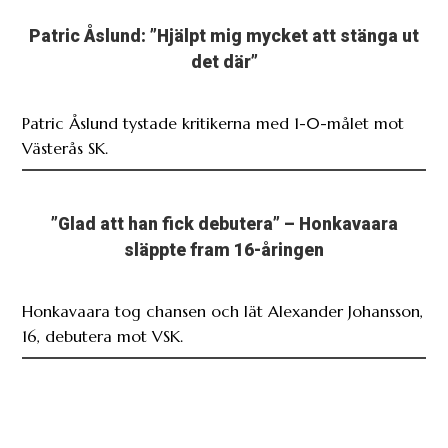
Patric Åslund: ”Hjälpt mig mycket att stänga ut
det där”
Patric Åslund tystade kritikerna med 1-0-målet mot
Västerås SK.
”Glad att han fick debutera” – Honkavaara
släppte fram 16-åringen
Honkavaara tog chansen och lät Alexander Johansson,
16, debutera mot VSK.