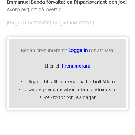
Emmanuel Banda förvaltat en frisparksvariant och Joel
Asoro avgjort på övertid.
[the_ad id="77780"][the_ad id="77778"]
Redan prenumerant?
Logga in
för att läsa.
Eller bli
Prenumerant
• Tillgång till allt material på Fotboll Sthlm
• Löpande prenumeration, utan bindningstid
• 99 kronor för 30 dagar