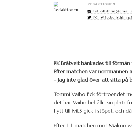
REDAKTIONEN
fotbollsthlm@gmail
Följ @fotbollsthlm på
PK Bråtveit bänkades till förmån
Efter matchen var norrmannen a
– Jag inte glad över att sitta på 
Tommi Vaiho fick förtroendet me
det har Vaiho behållit sin plats
flytt till MLS gick i stöpet, och 
Efter 1-1-matchen mot Malmö var