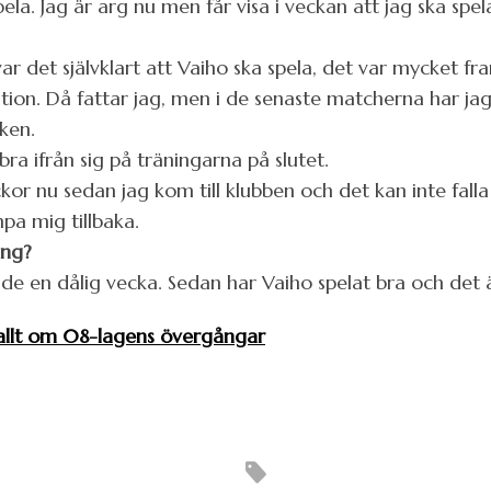
 spela. Jag är arg nu men får visa i veckan att jag ska spe
 det självklart att Vaiho ska spela, det var mycket fram
ion. Då fattar jag, men i de senaste matcherna har jag g
nken.
bra ifrån sig på träningarna på slutet.
kor nu sedan jag kom till klubben och det kan inte falla
mpa mig tillbaka.
ing?
ade en dålig vecka. Sedan har Vaiho spelat bra och det ä
 allt om 08-lagens övergångar