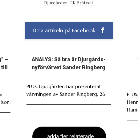
Djurgården
,
PK Bråtveit
Dela artikeln på Facebook
g” –
ANALYS: Så bra är Djurgårds-
till
nyförvärvet Sander Ringberg
PLUS. Djurgården har presenterat
värvningen av Sander Ringberg, 26.
om
PLUS
lson.
Henr
Ham
Ladda fler relaterade