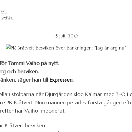
.com
 twitter
15 juli, 2019
 för Tommi Vaiho på nytt.
rg och besviken.
bänken, säger han till
Expressen
.
llan stolparna när Djurgården slog Kalmar med 3-0 i d
 före PK Bråtveit. Norrmannen petades första gången ef
därefter har Vaiho imponerat.
 Bråtveit besviken.