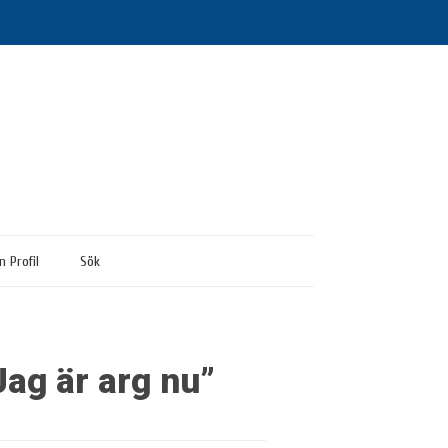
n Profil
Sök
ag är arg nu”