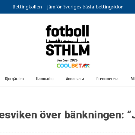
Bettingkollen – jämför Sveriges bästa bettingsidor
Djurgården
Hammarby
Annonsera
Prenumerera
Mi
besviken över bänkningen: ”J