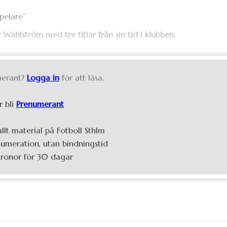
Wahlström med tre titlar från sin tid i klubben.
erant?
Logga in
för att läsa.
r bli
Prenumerant
 allt material på Fotboll Sthlm
umeration, utan bindningstid
kronor för 30 dagar