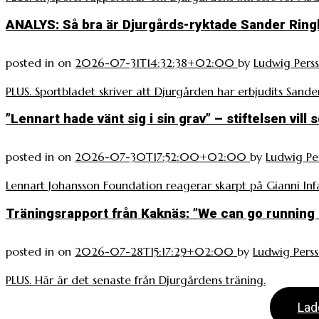
ANALYS: Så bra är Djurgårds-ryktade Sander Rin
posted in
on
2026-07-31T14:32:38+02:00
by
Ludwig Pers
PLUS. Sportbladet skriver att Djurgården har erbjudits Sande
”Lennart hade vänt sig i sin grav” – stiftelsen vill
posted in
on
2026-07-30T17:52:00+02:00
by
Ludwig Pe
Lennart Johansson Foundation reagerar skarpt på Gianni Inf
Träningsrapport från Kaknäs: ”We can go running 
posted in
on
2026-07-28T15:17:29+02:00
by
Ludwig Pers
PLUS. Här är det senaste från Djurgårdens träning.
Lad