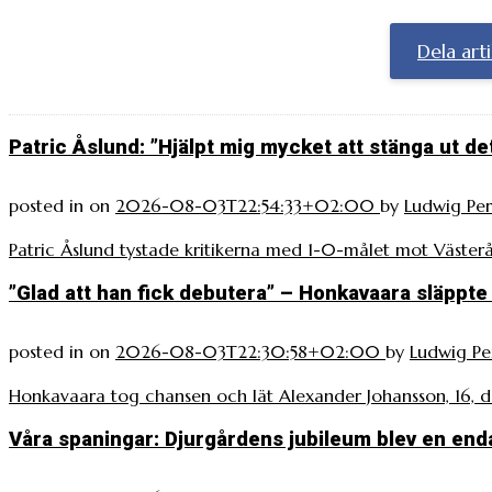
Dela art
Patric Åslund: ”Hjälpt mig mycket att stänga ut de
posted in
on
2026-08-03T22:54:33+02:00
by
Ludwig Per
Patric Åslund tystade kritikerna med 1-0-målet mot Västerå
”Glad att han fick debutera” – Honkavaara släppt
posted in
on
2026-08-03T22:30:58+02:00
by
Ludwig Pe
Honkavaara tog chansen och lät Alexander Johansson, 16, 
Våra spaningar: Djurgårdens jubileum blev en enda