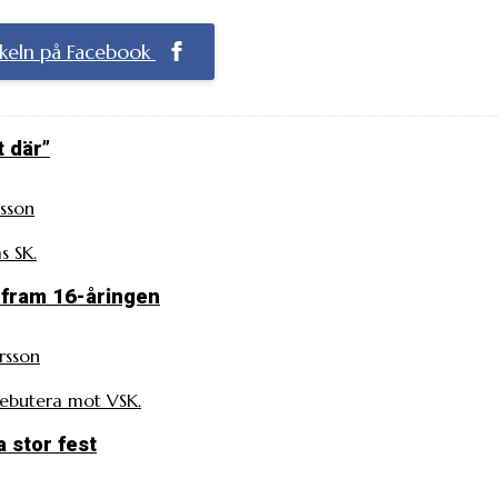
ikeln på Facebook
t där”
sson
s SK.
e fram 16-åringen
rsson
debutera mot VSK.
 stor fest