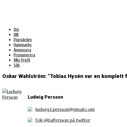
Om
AIK
Djurgården
Hammarby
Annonsera
Prenumerera
Min Profil
Sök
Oskar Wahlström: ”Tobias Hysén var en komplett f
Ludwig Persson
ludwig.t.persson@gmail.com
Följ @LuPersson på twitter