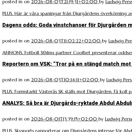
posted in
on
2026-08-03T21:19:31+02:00
by
Ludwig Pers
PLUS. Här är våra spaningar från Djurgårdens överkörning av
Dagens odds: Goda vinstchanser för Djurgården 
posted in
on
2026-08-03T11:02:22+02:00
by
Ludwig Per
ANNONS. Fotboll Sthlms partner Coolbet presenterar oddsen
Reportern om VSK: ”Tror på en stängd match mot
posted in
on
2026-08-03T10:14:11+02:00
by
Ludwig Per
PLUS. Formstarkt Västerås SK ställs mot Djurgården. Få koll p
ANALYS: Så bra är Djurgårds-ryktade Abdul Abdul
posted in
on
2026-08-01T13:39:15+02:00
by
Ludwig Pers
PLUS. Skysports rapporterar om Djurgårdens intresse för Abd