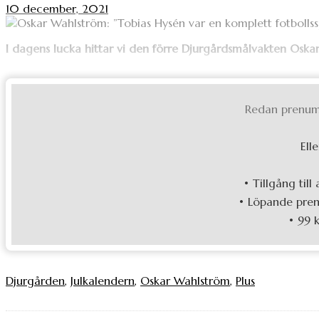
10 december, 2021
I dagens lucka hittar vi den förre Djurgårdsmålvakten Oskar 
Redan prenum
Elle
• Tillgång till
• Löpande pren
• 99 
Djurgården
,
Julkalendern
,
Oskar Wahlström
,
Plus