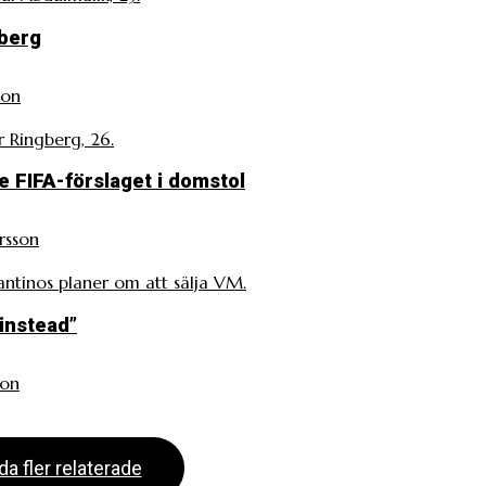
gberg
son
r Ringberg, 26.
 se FIFA-förslaget i domstol
rsson
antinos planer om att sälja VM.
instead”
son
da fler relaterade