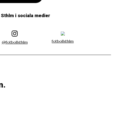
l Sthlm i sociala medier
fotbollsthlm
@fotbollsthlm
n.