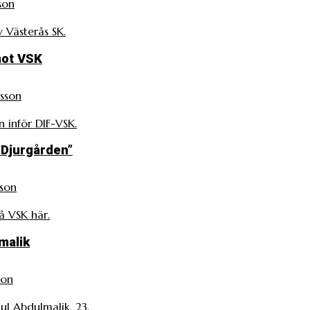
son
 Västerås SK.
mot VSK
sson
 inför DIF-VSK.
 Djurgården”
sson
å VSK här.
malik
son
ul Abdulmalik, 23.