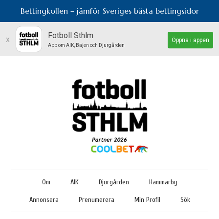
Bettingkollen – jämför Sveriges bästa bettingsidor
Fotboll Sthlm
x
Öppna i appen
App om AIK, Bajen och Djurgården
Om
AIK
Djurgården
Hammarby
Annonsera
Prenumerera
Min Profil
Sök