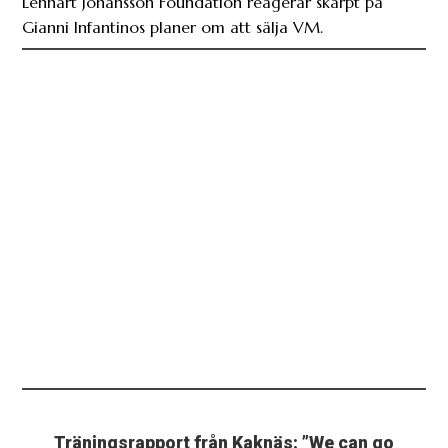
Lennart Johansson Foundation reagerar skarpt på
Gianni Infantinos planer om att sälja VM.
Träningsrapport från Kaknäs: ”We can go