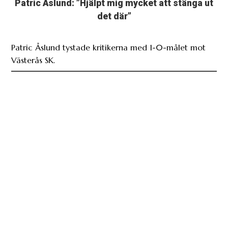
Patric Åslund: ”Hjälpt mig mycket att stänga ut
det där”
Patric Åslund tystade kritikerna med 1-0-målet mot
Västerås SK.