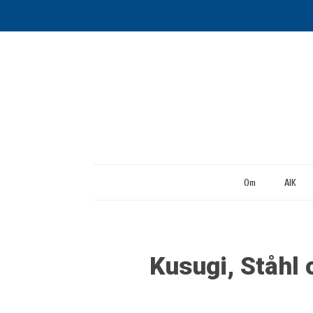
Om
AIK
Kusugi, Ståhl 