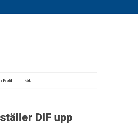
n Profil
Sök
ställer DIF upp