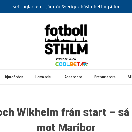
Bettingkollen – jämför Sveriges bästa bettingsidor
Djurgården
Hammarby
Annonsera
Prenumerera
Mi
och Wikheim från start – så 
mot Maribor