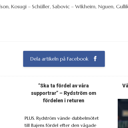
elson, Kosugi – Schüller, Sabovic – Wikheim, Nguen, Gul
Dela artikeln på Facebook
”Ska ta fördel av våra
Vå
supportrar” – Rydström om
fördelen i returen
PLUS. Rydström vände dubbelmötet
till Bajens fördel efter den vågade