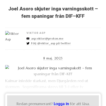
Joel Asoro skjuter inga varningsskott –
fem spaningar från DIF–KFF
VIKTOR ASP
asp.viktor@proton.me
Följ @viktor_asp på twitter
8 maj, 2023
Kalmar inledde starkast, men Djurgården red ut
stormen. Segersiffrorna skrevs till 3–1 efter tv
Redan prenumerant?
Logga in
för att läsa.