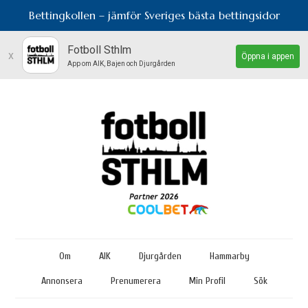
Bettingkollen – jämför Sveriges bästa bettingsidor
Fotboll Sthlm
x
Öppna i appen
App om AIK, Bajen och Djurgården
Om
AIK
Djurgården
Hammarby
Annonsera
Prenumerera
Min Profil
Sök