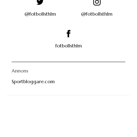
@fotbollsthlm
@fotbollsthlm
fotbollsthlm
Annons
Sportbloggare.com