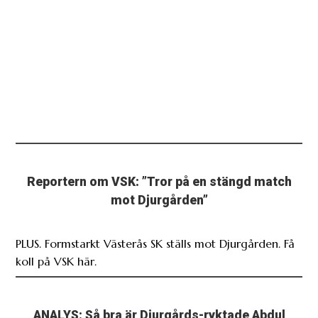
Reportern om VSK: ”Tror på en stängd match
mot Djurgården”
PLUS. Formstarkt Västerås SK ställs mot Djurgården. Få
koll på VSK här.
ANALYS: Så bra är Djurgårds-ryktade Abdul