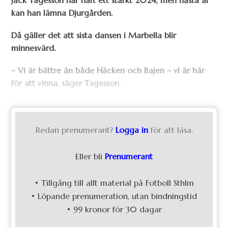
Jack Tagesson har haft ett starkt 2024, men nästa år
kan han lämna Djurgården.
Då gäller det att sista dansen i Marbella blir
minnesvärd.
– Vi är bättre än både Häcken och Bajen – vi är här
för att vinna, säger Tagesson.
Redan prenumerant?
Logga in
för att läsa.
Eller bli
Prenumerant
• Tillgång till allt material på Fotboll Sthlm
• Löpande prenumeration, utan bindningstid
• 99 kronor för 30 dagar