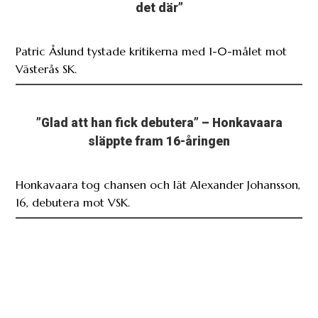
det där”
Patric Åslund tystade kritikerna med 1-0-målet mot
Västerås SK.
”Glad att han fick debutera” – Honkavaara
släppte fram 16-åringen
Honkavaara tog chansen och lät Alexander Johansson,
16, debutera mot VSK.