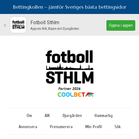
Bettingkollen – jämför Sveriges bästa bettingsidor
Fotboll Sthlm
x
Öppna i appen
App om AIK, Bajen och Djurgården
Om
AIK
Djurgården
Hammarby
Annonsera
Prenumerera
Min Profil
Sök