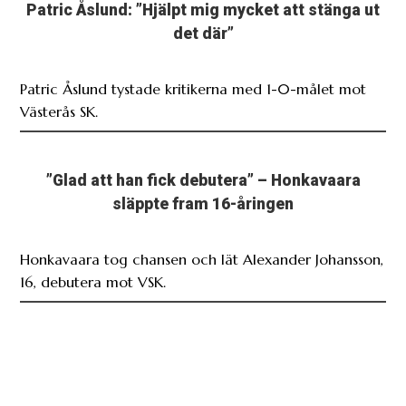
Patric Åslund: ”Hjälpt mig mycket att stänga ut
det där”
Patric Åslund tystade kritikerna med 1-0-målet mot
Västerås SK.
”Glad att han fick debutera” – Honkavaara
släppte fram 16-åringen
Honkavaara tog chansen och lät Alexander Johansson,
16, debutera mot VSK.