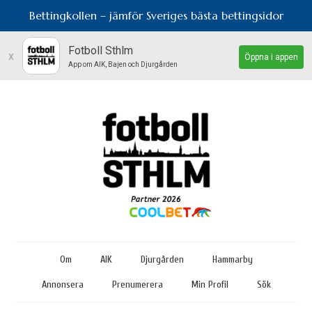
Bettingkollen – jämför Sveriges bästa bettingsidor
Fotboll Sthlm
x
Öppna i appen
App om AIK, Bajen och Djurgården
Om
AIK
Djurgården
Hammarby
Annonsera
Prenumerera
Min Profil
Sök