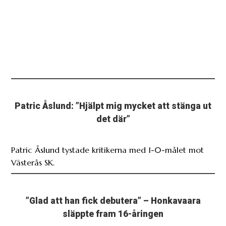
Patric Åslund: ”Hjälpt mig mycket att stänga ut
det där”
Patric Åslund tystade kritikerna med 1-0-målet mot
Västerås SK.
”Glad att han fick debutera” – Honkavaara
släppte fram 16-åringen