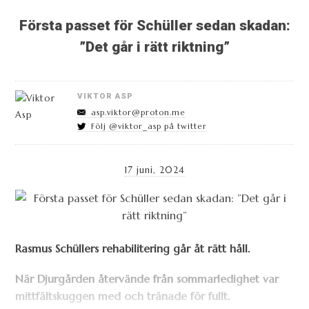
Första passet för Schüller sedan skadan:
”Det går i rätt riktning”
VIKTOR ASP
asp.viktor@proton.me
Följ @viktor_asp på twitter
17 juni, 2024
Rasmus Schüllers rehabilitering går åt rätt håll.
När Djurgården återvände från sommarledighet var
mittfältskuggen med och tränade för fullt.