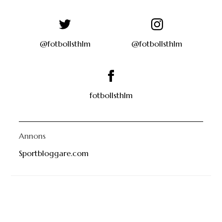
@fotbollsthlm
@fotbollsthlm
fotbollsthlm
Annons
Sportbloggare.com