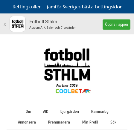
Bettingkollen – jämför Sveriges bästa bettingsidor
Fotboll Sthlm
x
Öppna i appen
App om AIK, Bajen och Djurgården
Om
AIK
Djurgården
Hammarby
Annonsera
Prenumerera
Min Profil
Sök