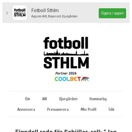
Fotboll Sthlm
x
Öppna i appen
App om AIK, Bajen och Djurgården
Om
AIK
Djurgården
Hammarby
Annonsera
Prenumerera
Min Profil
Sök
Finndell redo för Schüller-roll: ”Jag