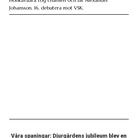
Honkavaara tog chansen och lät Alexander
Johansson, 16, debutera mot VSK.
Våra spaningar: Djurgårdens jubileum blev en