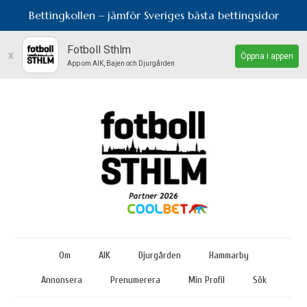
Bettingkollen – jämför Sveriges bästa bettingsidor
Fotboll Sthlm
x
Öppna i appen
App om AIK, Bajen och Djurgården
Om
AIK
Djurgården
Hammarby
Annonsera
Prenumerera
Min Profil
Sök