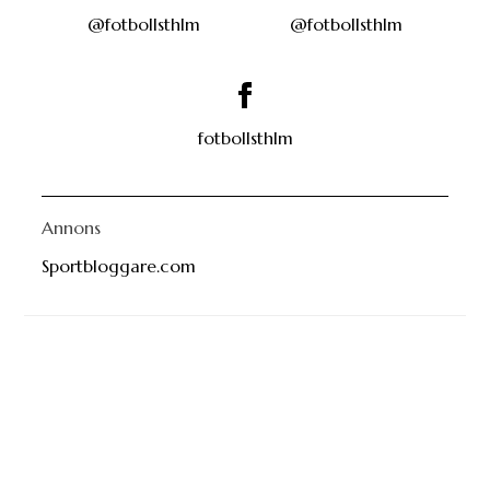
@fotbollsthlm
@fotbollsthlm
fotbollsthlm
Annons
Sportbloggare.com