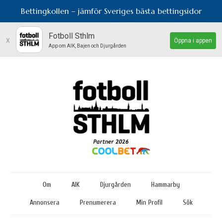
Bettingkollen – jämför Sveriges bästa bettingsidor
Fotboll Sthlm
x
Öppna i appen
App om AIK, Bajen och Djurgården
Om
AIK
Djurgården
Hammarby
Annonsera
Prenumerera
Min Profil
Sök