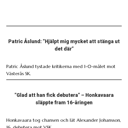
Patric Åslund: ”Hjälpt mig mycket att stänga ut
det där”
Patric Åslund tystade kritikerna med 1-0-målet mot
Västerås SK.
”Glad att han fick debutera” – Honkavaara
släppte fram 16-åringen
Honkavaara tog chansen och lät Alexander Johansson,
16, debutera mot VSK.