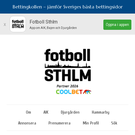
Bettingkollen – jämför Sveriges bästa bettingsidor
Fotboll Sthlm
x
Öppna i appen
App om AIK, Bajen och Djurgården
Om
AIK
Djurgården
Hammarby
Annonsera
Prenumerera
Min Profil
Sök