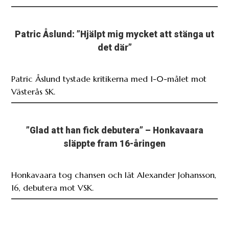
Patric Åslund: ”Hjälpt mig mycket att stänga ut
det där”
Patric Åslund tystade kritikerna med 1-0-målet mot
Västerås SK.
”Glad att han fick debutera” – Honkavaara
släppte fram 16-åringen
Honkavaara tog chansen och lät Alexander Johansson,
16, debutera mot VSK.