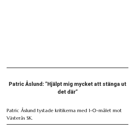
Patric Åslund: ”Hjälpt mig mycket att stänga ut
det där”
Patric Åslund tystade kritikerna med 1-0-målet mot
Västerås SK.