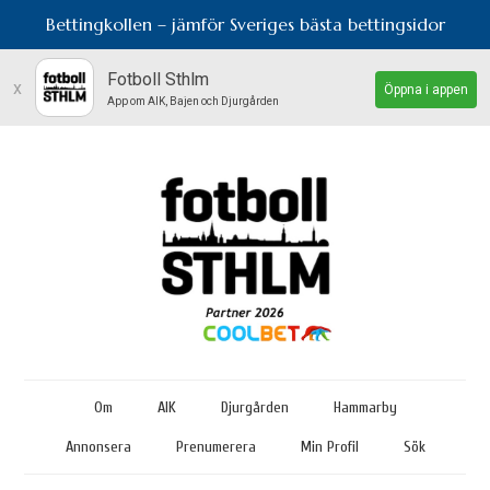
Bettingkollen – jämför Sveriges bästa bettingsidor
Fotboll Sthlm
x
Öppna i appen
App om AIK, Bajen och Djurgården
Om
AIK
Djurgården
Hammarby
Annonsera
Prenumerera
Min Profil
Sök