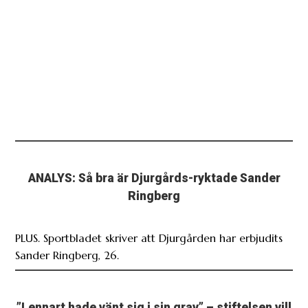
ANALYS: Så bra är Djurgårds-ryktade Sander
Ringberg
PLUS. Sportbladet skriver att Djurgården har erbjudits
Sander Ringberg, 26.
”Lennart hade vänt sig i sin grav” – stiftelsen vill