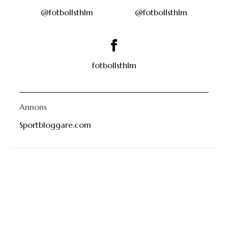
@fotbollsthlm
@fotbollsthlm
fotbollsthlm
Annons
Sportbloggare.com