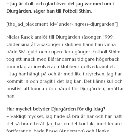
– Jag är stolt och glad över det jag var med om i
Djurgården, säger han till Fotboll Sthlm.
[the_ad_placement id=”under-ingress-djurgarden”]
Niclas Rasck anslöt till Djurgården säsongen 1999.
Under sina åtta säsonger i klubben hann han vinna
både SM-guld och cupen flera gånger. Fotboll Sthlm
tog ett snack med Blårändernas tidigare högerback
som idag är involverad i klubbens golfverksamhet.
– Jag har hängt på och är med lite i styrelsen. Jag har
kommit in och dragit i det jag kan. Det känns kul och
positivt att kunna göra något för Djurgården, berättar
han.
Hur mycket betyder Djurgården för dig idag?
– Väldigt mycket, jag hade så bra år här och har haft
det så bra efteråt. Jag har en del kontakt med ledare
fortfarande, både Bosse (Andersson) och Henke