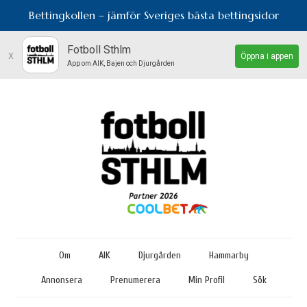
Bettingkollen – jämför Sveriges bästa bettingsidor
Fotboll Sthlm
x
Öppna i appen
App om AIK, Bajen och Djurgården
Om
AIK
Djurgården
Hammarby
Annonsera
Prenumerera
Min Profil
Sök