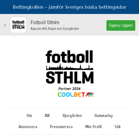
Bettingkollen – jämför Sveriges bästa bettingsidor
Fotboll Sthlm
x
Öppna i appen
App om AIK, Bajen och Djurgården
Om
AIK
Djurgården
Hammarby
Annonsera
Prenumerera
Min Profil
Sök