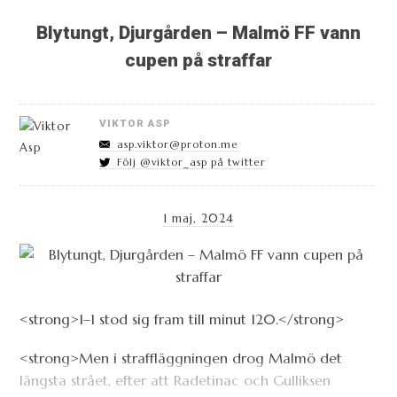
Blytungt, Djurgården – Malmö FF vann
cupen på straffar
VIKTOR ASP
asp.viktor@proton.me
Följ @viktor_asp på twitter
1 maj, 2024
<strong>1–1 stod sig fram till minut 120.</strong>
<strong>Men i straffläggningen drog Malmö det
längsta strået, efter att Radetinac och Gulliksen