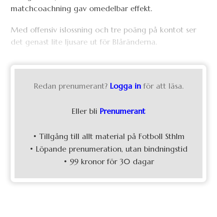
matchcoachning gav omedelbar effekt.
Med offensiv islossning och tre poäng på kontot ser
det genast lite ljusare ut för Blåränderna.
Redan prenumerant?
Logga in
för att läsa.
Eller bli
Prenumerant
• Tillgång till allt material på Fotboll Sthlm
• Löpande prenumeration, utan bindningstid
• 99 kronor för 30 dagar