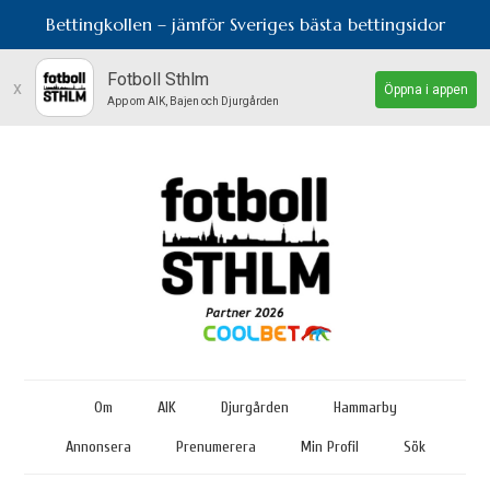
Bettingkollen – jämför Sveriges bästa bettingsidor
Fotboll Sthlm
x
Öppna i appen
App om AIK, Bajen och Djurgården
Om
AIK
Djurgården
Hammarby
Annonsera
Prenumerera
Min Profil
Sök