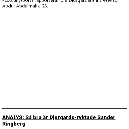
PLUS. Skysports rapporterar om Djurgårdens intresse för
Abdul Abdulmalik, 23.
ANALYS: Så bra är Djurgårds-ryktade Sander
Ringberg