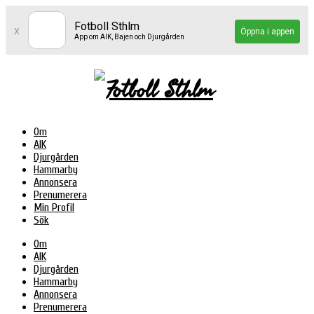
Fotboll Sthlm
x
Öppna i appen
App om AIK, Bajen och Djurgården
Om
AIK
Djurgården
Hammarby
Annonsera
Prenumerera
Min Profil
Sök
Om
AIK
Djurgården
Hammarby
Annonsera
Prenumerera