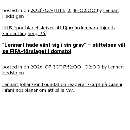
posted in
on
2026-07-31T14:32:38+02:00
by
Lennart
Hedstigen
PLUS. Sportbladet skriver att Djurgården har erbjudits
Sander Ringberg, 26.
”Lennart hade vänt sig i sin grav” – stiftelsen vill
se FIFA-förslaget i domstol
posted in
on
2026-07-30T17:52:00+02:00
by
Lennart
Hedstigen
Lennart Johansson Foundation reagerar skarpt på Gianni
Infantinos planer om att sälja VM.