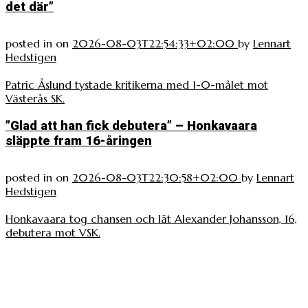
det där”
posted in
on
2026-08-03T22:54:33+02:00
by
Lennart
Hedstigen
Patric Åslund tystade kritikerna med 1-0-målet mot
Västerås SK.
”Glad att han fick debutera” – Honkavaara
släppte fram 16-åringen
posted in
on
2026-08-03T22:30:58+02:00
by
Lennart
Hedstigen
Honkavaara tog chansen och lät Alexander Johansson, 16,
debutera mot VSK.