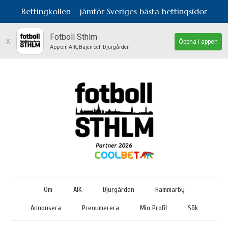
Bettingkollen – jämför Sveriges bästa bettingsidor
Fotboll Sthlm
x
Öppna i appen
App om AIK, Bajen och Djurgården
Om
AIK
Djurgården
Hammarby
Annonsera
Prenumerera
Min Profil
Sök