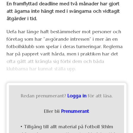
En framflyttad deadline med två månader har gjort
att ägarna inte hängt med i svängarna och vidtagit
åtgärder i tid.
Uefa har länge haft bestämmelser mot personer och
företag som har ”avgörande intressen” i mer än en
fotbollsklubb som spelar i deras turneringar. Reglerna
har på pappret varit hårda, men i praktiken har det
ofta gått att krångla sig förbi dem och båda
klubbarna har kunnat ställa upp.
Redan prenumerant?
Logga in
för att läsa.
Eller bli
Prenumerant
• Tillgång till allt material på Fotboll Sthlm