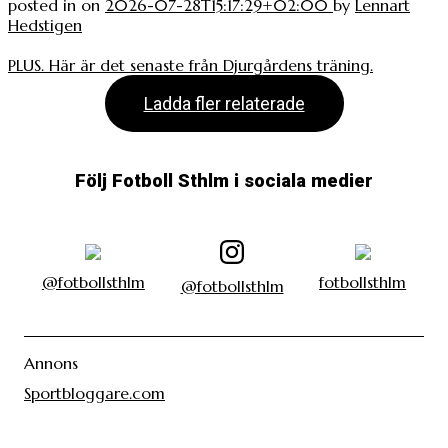
posted in
on
2026-07-28T15:17:29+02:00
by
Lennart
Hedstigen
PLUS. Här är det senaste från Djurgårdens träning.
Ladda fler relaterade
Följ Fotboll Sthlm i sociala medier
@fotbollsthlm
fotbollsthlm
@fotbollsthlm
Annons
Sportbloggare.com