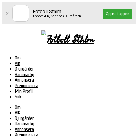
Fotboll Sthlm
x
Öppna i appen
App om AIK, Bajen och Djurgården
Om
AIK
Djurgården
Hammarby
Annonsera
Prenumerera
Min Profil
Sök
Om
AIK
Djurgården
Hammarby
Annonsera
Prenumerera