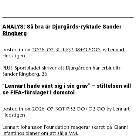
ANALYS: Så bra är Djurgårds-ryktade Sander
Ringberg
posted in
on
2026-07-31T14:32:38+02:00
by
Lennart
Hedstigen
PLUS. Sportbladet skriver att Djurgården har erbjudits
Sander Ringberg, 26.
”Lennart hade vänt sig i sin grav” – stiftelsen vill
se FIFA-förslaget i domstol
posted in
on
2026-07-30T17:52:00+02:00
by
Lennart
Hedstigen
Lennart Johansson Foundation reagerar skarpt på Gianni
Infantinos planer om att sälja VM.