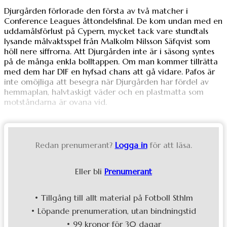
Djurgården förlorade den första av två matcher i
Conference Leagues åttondelsfinal. De kom undan med en
uddamålsförlust på Cypern, mycket tack vare stundtals
lysande målvaktsspel från Malkolm Nilsson Säfqvist som
höll nere siffrorna. Att Djurgården inte är i säsong syntes
på de många enkla bolltappen. Om man kommer tillrätta
med dem har DIF en hyfsad chans att gå vidare. Pafos är
inte omöjliga att besegra när Djurgården har fördel av
hemmaplan, halvtaskigt väder och en plastmatta som
motståndarna är ovana vid.
Redan prenumerant?
Logga in
för att läsa.
Eller bli
Prenumerant
• Tillgång till allt material på Fotboll Sthlm
• Löpande prenumeration, utan bindningstid
• 99 kronor för 30 dagar