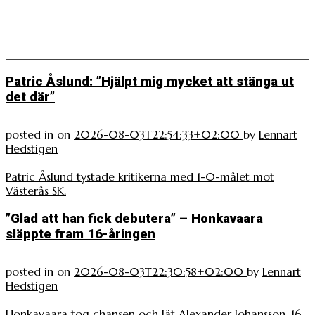
Patric Åslund: ”Hjälpt mig mycket att stänga ut
det där”
posted in
on
2026-08-03T22:54:33+02:00
by
Lennart
Hedstigen
Patric Åslund tystade kritikerna med 1-0-målet mot
Västerås SK.
”Glad att han fick debutera” – Honkavaara
släppte fram 16-åringen
posted in
on
2026-08-03T22:30:58+02:00
by
Lennart
Hedstigen
Honkavaara tog chansen och lät Alexander Johansson, 16,