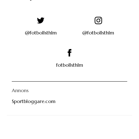
@fotbollsthlm
@fotbollsthlm
fotbollsthlm
Annons
Sportbloggare.com