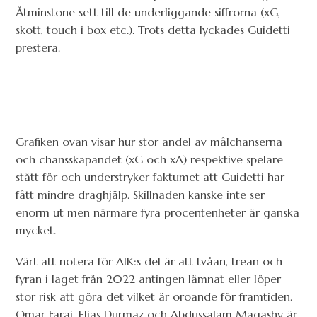
Åtminstone sett till de underliggande siffrorna (xG,
skott, touch i box etc.). Trots detta lyckades Guidetti
prestera.
Grafiken ovan visar hur stor andel av målchanserna
och chansskapandet (xG och xA) respektive spelare
stått för och understryker faktumet att Guidetti har
fått mindre draghjälp. Skillnaden kanske inte ser
enorm ut men närmare fyra procentenheter är ganska
mycket.
Värt att notera för AIK:s del är att tvåan, trean och
fyran i laget från 2022 antingen lämnat eller löper
stor risk att göra det vilket är oroande för framtiden.
Omar Faraj, Elias Durmaz och Abdussalam Magashy är