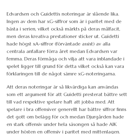
Edvardsen och Guidettis noteringar är slående lika.
Ingen av dem har xG-siffror som är i paritet med de
bästa i serien, vilket också märkts på deras målfacit,
men deras kreativa prestationer sticker ut. Guidetti
hade högst xA-siffror (förväntade assist) av alla
centrala anfallare förra året medan Edvardsen var
femma. Deras förmåga och vilja att vara inblandade i
spelet ligger till grund för detta vilket också kan vara
förklaringen till de något sämre xG-noteringarna.
Att deras noteringar är så likvärdiga kan användas
som ett argument för att Guidetti presterat bättre sett
till vad respektive spelare haft att jobba med. Att
spelare i bra offensiver generellt har bättre siffror finns
det gott om belägg för och medan Djurgården hade
en stark offensiv under hela säsongen så hade AIK
under hösten en offensiv i paritet med mittenlagen.