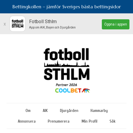
Bettingkollen – jämför Sveriges bästa bettingsidor
Fotboll Sthlm
x
Öppna i appen
App om AIK, Bajen och Djurgården
Om
AIK
Djurgården
Hammarby
Annonsera
Prenumerera
Min Profil
Sök