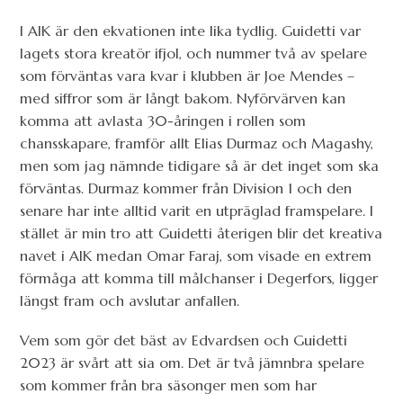
I AIK är den ekvationen inte lika tydlig. Guidetti var
lagets stora kreatör ifjol, och nummer två av spelare
som förväntas vara kvar i klubben är Joe Mendes –
med siffror som är långt bakom. Nyförvärven kan
komma att avlasta 30-åringen i rollen som
chansskapare, framför allt Elias Durmaz och Magashy,
men som jag nämnde tidigare så är det inget som ska
förväntas. Durmaz kommer från Division 1 och den
senare har inte alltid varit en utpräglad framspelare. I
stället är min tro att Guidetti återigen blir det kreativa
navet i AIK medan Omar Faraj, som visade en extrem
förmåga att komma till målchanser i Degerfors, ligger
längst fram och avslutar anfallen.
Vem som gör det bäst av Edvardsen och Guidetti
2023 är svårt att sia om. Det är två jämnbra spelare
som kommer från bra säsonger men som har